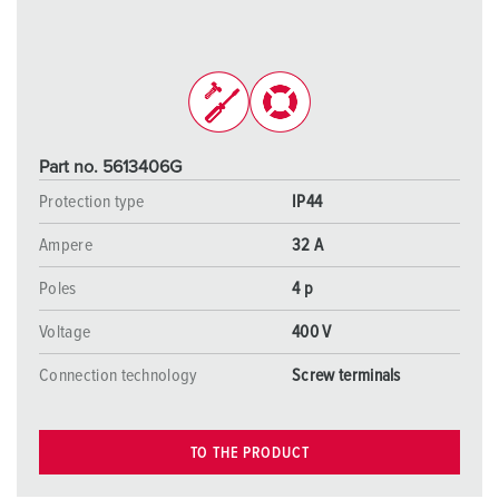
Part no. 5613406G
Protection type
IP44
Ampere
32 A
Poles
4 p
Voltage
400 V
Connection technology
Screw terminals
TO THE PRODUCT