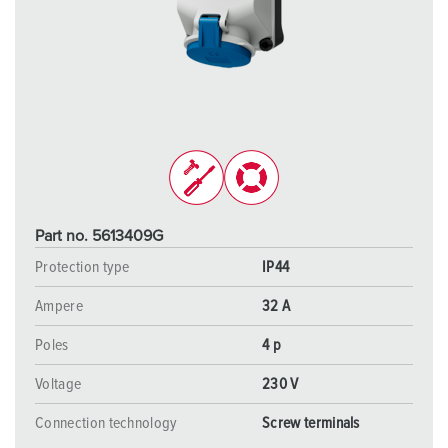
Part no. 5613409G
Protection type
IP44
Ampere
32 A
Poles
4 p
Voltage
230 V
Connection technology
Screw terminals