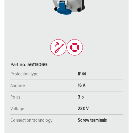
Part no. 5611306G
Protection type
IP44
Ampere
16 A
Poles
3 p
Voltage
230 V
Connection technology
Screw terminals