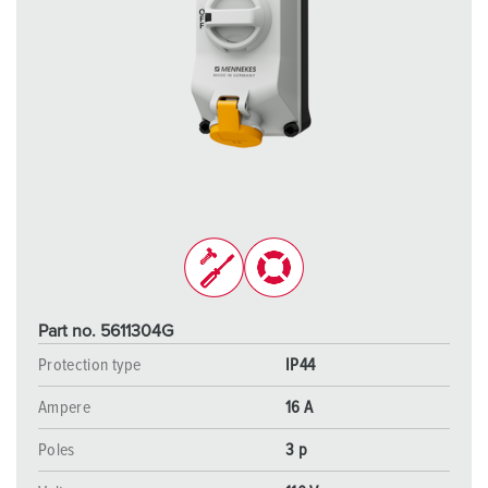
Part no. 5611304G
Protection type
IP44
Ampere
16 A
Poles
3 p