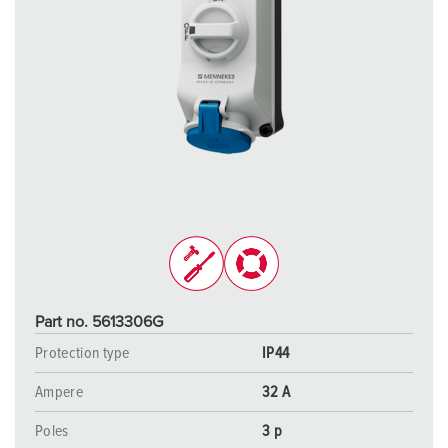
Part no. 5613306G
Protection type
IP44
Ampere
32 A
Poles
3 p