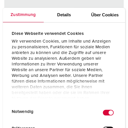
Details
Über Cookies
Zustimmung
Diese Webseite verwendet Cookies
Wir verwenden Cookies, um Inhalte und Anzeigen
zu personalisieren, Funktionen für soziale Medien
anbieten zu können und die Zugriffe auf unsere
Website zu analysieren. Außerdem geben wir
Informationen zu Ihrer Verwendung unserer
Website an unsere Partner für soziale Medien,
Werbung und Analysen weiter. Unsere Partner
führen diese Informationen möglicherweise mit
weiteren Daten zusammen, die Sie ihnen
bereitgestellt haben oder die sie im Rahmen Ihrer
Nutzung der Dienste gesammelt haben.
E
Datenschutzerklärung
Impressum
Notwendig
i
Part no. 5611506G
n
Protection type
IP44
w