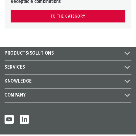
h
Receptacle combinations
l
TO THE CATEGORY
PRODUCTS/SOLUTIONS
SERVICES
KNOWLEDGE
COMPANY