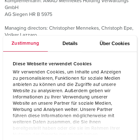
Komplementärin: AMAD Mennekes Holding Verwaltungs
GmbH
AG Siegen HR B 5975
Managing directors:
Christopher Mennekes, Christoph Epe,
Volker Lazzaro
Deputy Managing Directors:
Jürgen Bechtel
Details
Über Cookies
Zustimmung
Diese Webseite verwendet Cookies
Liability notice
Wir verwenden Cookies, um Inhalte und Anzeigen
zu personalisieren, Funktionen für soziale Medien
anbieten zu können und die Zugriffe auf unsere
Website zu analysieren. Außerdem geben wir
The information given on our website are subject to the
Informationen zu Ihrer Verwendung unserer
copyright of MENNEKES Elektrotechnik GmbH & Co. KG if
Website an unsere Partner für soziale Medien,
not stated otherwise. All rights reserved. The use of this
Werbung und Analysen weiter. Unsere Partner
information is subject to our written permission.
führen diese Informationen möglicherweise mit
weiteren Daten zusammen, die Sie ihnen
The pictures and graphics published on the website
bereitgestellt haben oder die sie im Rahmen Ihrer
www.MENNEKES.in may not be used or published
Nutzung der Dienste gesammelt haben.