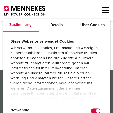
Details
Über Cookies
Zustimmung
RoHS
Diese Webseite verwendet Cookies
Statement on DIRECTIVE 2011/65/EU (RoHS2)
Wir verwenden Cookies, um Inhalte und Anzeigen
PDF
zu personalisieren, Funktionen für soziale Medien
anbieten zu können und die Zugriffe auf unsere
Website zu analysieren. Außerdem geben wir
Informationen zu Ihrer Verwendung unserer
Website an unsere Partner für soziale Medien,
PRODUCTS/SOLUTIONS
Werbung und Analysen weiter. Unsere Partner
führen diese Informationen möglicherweise mit
SERVICES
weiteren Daten zusammen, die Sie ihnen
bereitgestellt haben oder die sie im Rahmen Ihrer
KNOWLEDGE
Nutzung der Dienste gesammelt haben.
E
Datenschutzerklärung
Impressum
COMPANY
Notwendig
i