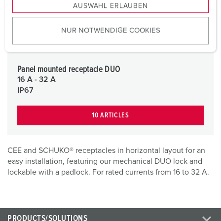
AUSWAHL ERLAUBEN
a
u
NUR NOTWENDIGE COOKIES
s
w
a
h
Panel mounted receptacle DUO
l
16 A - 32 A
IP67
10 ARTICLES
CEE and SCHUKO® receptacles in horizontal layout for an
easy installation, featuring our mechanical DUO lock and
lockable with a padlock. For rated currents from 16 to 32 A.
PRODUCTS/SOLUTIONS