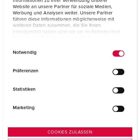
Informationen zu Ihrer Verwendung unserer
Website an unsere Partner für soziale Medien,
5 ARTICLES
Werbung und Analysen weiter. Unsere Partner
führen diese Informationen möglicherweise mit
weiteren Daten zusammen, die Sie ihnen
bereitgestellt haben oder die sie im Rahmen Ihrer
Nutzung der Dienste gesammelt haben.
E
Datenschutzerklärung
Impressum
Notwendig
i
n
w
Präferenzen
i
l
Statistiken
l
i
g
Marketing
u
n
g
COOKIES ZULASSEN
s