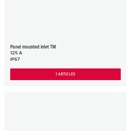
Panel mounted inlet TM
125 A
IP67
1 ARTICLES