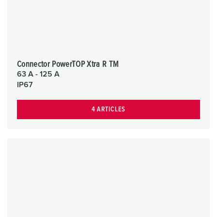
Connector PowerTOP Xtra R TM
63 A - 125 A
IP67
4 ARTICLES