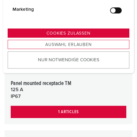
i
g
Marketing
u
n
g
COOKIES ZULASSEN
s
AUSWAHL ERLAUBEN
a
u
NUR NOTWENDIGE COOKIES
s
w
a
h
Panel mounted receptacle TM
125 A
l
IP67
1 ARTICLES