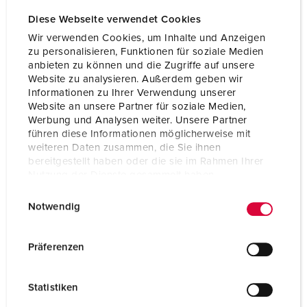
Diese Webseite verwendet Cookies
Wir verwenden Cookies, um Inhalte und Anzeigen
zu personalisieren, Funktionen für soziale Medien
Panel mounted receptacle TM
anbieten zu können und die Zugriffe auf unsere
16 A - 63 A
Website zu analysieren. Außerdem geben wir
IP67
Informationen zu Ihrer Verwendung unserer
Website an unsere Partner für soziale Medien,
9 ARTICLES
Werbung und Analysen weiter. Unsere Partner
führen diese Informationen möglicherweise mit
weiteren Daten zusammen, die Sie ihnen
bereitgestellt haben oder die sie im Rahmen Ihrer
Nutzung der Dienste gesammelt haben.
E
Datenschutzerklärung
Impressum
Notwendig
i
n
w
Präferenzen
i
l
Statistiken
l