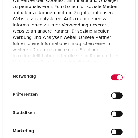
Wir verwenden Cookies, um Inhalte und Anzeigen
zu personalisieren, Funktionen für soziale Medien
anbieten zu können und die Zugriffe auf unsere
Website zu analysieren. Außerdem geben wir
Informationen zu Ihrer Verwendung unserer
Website an unsere Partner für soziale Medien,
Werbung und Analysen weiter. Unsere Partner
führen diese Informationen möglicherweise mit
weiteren Daten zusammen, die Sie ihnen
bereitgestellt haben oder die sie im Rahmen Ihrer
Nutzung der Dienste gesammelt haben.
E
Datenschutzerklärung
Impressum
Notwendig
i
n
w
Part no. 10861
Präferenzen
i
Enclosure material
Plastic
l
Statistiken
Protection type
IP68
l
i
SCHUKO® 16 A, 230 V
3
g
Marketing
u