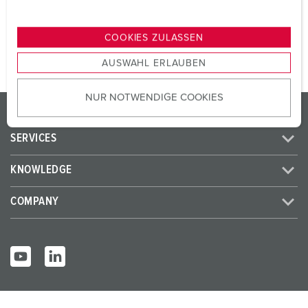
n
TO THE PRODUCT
g
COOKIES ZULASSEN
s
AUSWAHL ERLAUBEN
a
u
NUR NOTWENDIGE COOKIES
s
PRODUCTS/SOLUTIONS
w
a
SERVICES
h
l
KNOWLEDGE
COMPANY