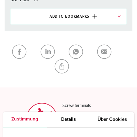
ADD TO BOOKMARKS
You can manage our products in various lists in the
shopping list / shopping basket area.
My list
(0)
ADD
CREATE A NEW LIST
Screw terminals
Standard screw terminals
Details
Über Cookies
Zustimmung
Read more