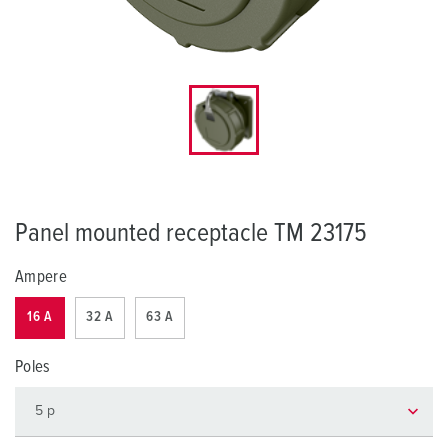
Panel mounted receptacle TM 23175
Ampere
16 A
32 A
63 A
Poles