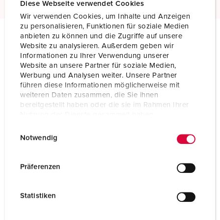
Diese Webseite verwendet Cookies
Wir verwenden Cookies, um Inhalte und Anzeigen
zu personalisieren, Funktionen für soziale Medien
anbieten zu können und die Zugriffe auf unsere
Website zu analysieren. Außerdem geben wir
Technical specifications
Informationen zu Ihrer Verwendung unserer
Panel mounted receptacle TM 23175
Website an unsere Partner für soziale Medien,
Werbung und Analysen weiter. Unsere Partner
Ampere
16 A
führen diese Informationen möglicherweise mit
weiteren Daten zusammen, die Sie ihnen
Poles
5 p
bereitgestellt haben oder die sie im Rahmen Ihrer
Nutzung der Dienste gesammelt haben.
Voltage
50-500 V
E
Datenschutzerklärung
Impressum
Notwendig
i
Clock position
2 h
n
Hertz
300-500 Hz
w
Präferenzen
i
Connection technology
Screw terminals
l
Statistiken
l
Contact
highly heat resistant contact carrier
nickel plated contacts
i