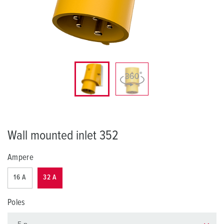
Wall mounted inlet 352
Ampere
16 A
32 A
Poles