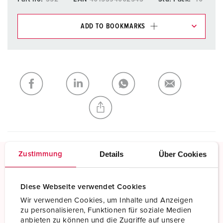
ADD TO BOOKMARKS
You can manage our products in various lists in the
shopping list / shopping basket area.
My list
(0)
ADD
CREATE A NEW LIST
Details
Über Cookies
Zustimmung
Screw terminals
Standard screw terminals
Diese Webseite verwendet Cookies
Wir verwenden Cookies, um Inhalte und Anzeigen
Read more
zu personalisieren, Funktionen für soziale Medien
anbieten zu können und die Zugriffe auf unsere