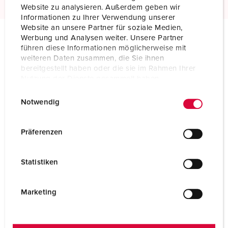
Website zu analysieren. Außerdem geben wir
Informationen zu Ihrer Verwendung unserer
Website an unsere Partner für soziale Medien,
Werbung und Analysen weiter. Unsere Partner
führen diese Informationen möglicherweise mit
Technical specifications
weiteren Daten zusammen, die Sie ihnen
Wall mounted inlet 352
bereitgestellt haben oder die sie im Rahmen Ihrer
Nutzung der Dienste gesammelt haben.
Ampere
32 A
E
Datenschutzerklärung
Impressum
Notwendig
Poles
5 p
i
n
Voltage
110 V
w
Präferenzen
i
Clock position
4 h
l
Statistiken
l
Hertz
50-60 Hz
i
Connection technology
Screw terminals
g
Marketing
u
Contact
standard
n