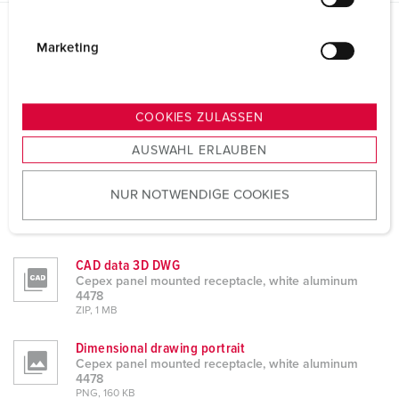
l
i
g
Datasheets & Downloads
Marketing
Cepex panel mounted receptacle, white aluminum 4478
u
n
Product info
g
Cepex panel mounted receptacle, white aluminum
COOKIES ZULASSEN
s
4478
PDF, 472 KB
AUSWAHL ERLAUBEN
a
u
CAD data STP
NUR NOTWENDIGE COOKIES
s
Cepex panel mounted receptacle, white aluminum
4478
w
ZIP, 645 KB
a
h
CAD data 3D DWG
l
Cepex panel mounted receptacle, white aluminum
4478
ZIP, 1 MB
Dimensional drawing portrait
Cepex panel mounted receptacle, white aluminum
4478
PNG, 160 KB