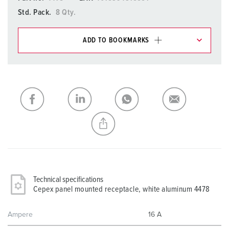
Std. Pack.
8 Qty.
ADD TO BOOKMARKS
You can manage our products in various lists in the
shopping list / shopping basket area.
My list
(0)
ADD
CREATE A NEW LIST
Technical specifications
Cepex panel mounted receptacle, white aluminum 4478
Ampere
16 A