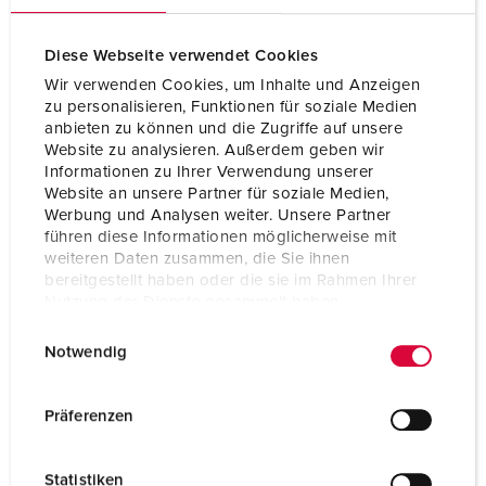
Diese Webseite verwendet Cookies
Wir verwenden Cookies, um Inhalte und Anzeigen
zu personalisieren, Funktionen für soziale Medien
anbieten zu können und die Zugriffe auf unsere
Website zu analysieren. Außerdem geben wir
Informationen zu Ihrer Verwendung unserer
Website an unsere Partner für soziale Medien,
Werbung und Analysen weiter. Unsere Partner
führen diese Informationen möglicherweise mit
weiteren Daten zusammen, die Sie ihnen
bereitgestellt haben oder die sie im Rahmen Ihrer
Nutzung der Dienste gesammelt haben.
E
Datenschutzerklärung
Impressum
Notwendig
i
n
w
Präferenzen
i
l
Statistiken