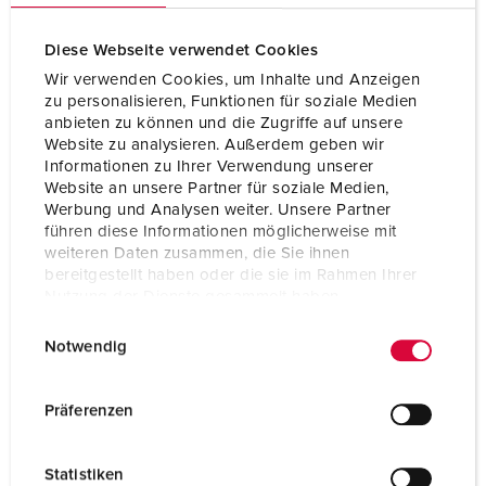
Ampere
16 A
Diese Webseite verwendet Cookies
Poles
5 p
Wir verwenden Cookies, um Inhalte und Anzeigen
zu personalisieren, Funktionen für soziale Medien
Voltage
400 V
anbieten zu können und die Zugriffe auf unsere
Website zu analysieren. Außerdem geben wir
Clock position
6 h
Informationen zu Ihrer Verwendung unserer
Website an unsere Partner für soziale Medien,
Hertz
50-60 Hz
Werbung und Analysen weiter. Unsere Partner
führen diese Informationen möglicherweise mit
Connection technology
Plug-in terminals
weiteren Daten zusammen, die Sie ihnen
bereitgestellt haben oder die sie im Rahmen Ihrer
Contact
standard
Nutzung der Dienste gesammelt haben.
Protection type
IP67
E
Datenschutzerklärung
Impressum
Notwendig
i
Enclosure material
Plastic
n
w
Präferenzen
Weight
600 g
i
Certifications
CQC
l
Statistiken
l