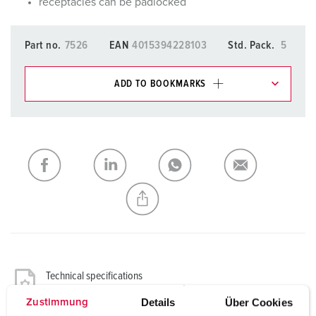
receptacles can be padlocked
Part no.
7526
EAN
4015394228103
Std. Pack.
5
ADD TO BOOKMARKS
You can manage our products in various lists in the
shopping list / shopping basket area.
My list
(0)
ADD
CREATE A NEW LIST
Technical specifications
Panel mounted receptacle 7526
Details
Über Cookies
Zustimmung