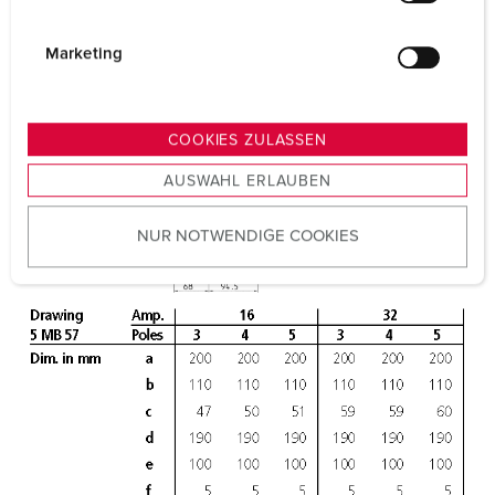
i
g
Marketing
u
n
g
COOKIES ZULASSEN
s
AUSWAHL ERLAUBEN
a
u
NUR NOTWENDIGE COOKIES
s
w
a
h
l