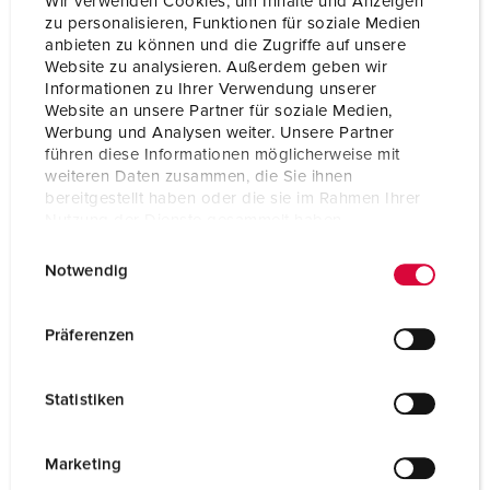
Wir verwenden Cookies, um Inhalte und Anzeigen
zu personalisieren, Funktionen für soziale Medien
anbieten zu können und die Zugriffe auf unsere
Website zu analysieren. Außerdem geben wir
Informationen zu Ihrer Verwendung unserer
Website an unsere Partner für soziale Medien,
Werbung und Analysen weiter. Unsere Partner
führen diese Informationen möglicherweise mit
weiteren Daten zusammen, die Sie ihnen
bereitgestellt haben oder die sie im Rahmen Ihrer
Nutzung der Dienste gesammelt haben.
E
Datenschutzerklärung
Impressum
Notwendig
i
n
w
Part no. 910001
Präferenzen
i
Enclosure material
Plastic
l
Statistiken
Protection type
IP44
l
i
SCHUKO® 16 A, 230 V
2
g
Marketing
u