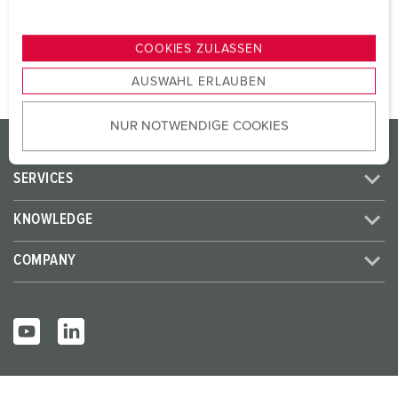
n
TO THE PRODUCT
g
COOKIES ZULASSEN
s
AUSWAHL ERLAUBEN
a
u
NUR NOTWENDIGE COOKIES
s
PRODUCTS/SOLUTIONS
w
a
SERVICES
h
l
KNOWLEDGE
COMPANY