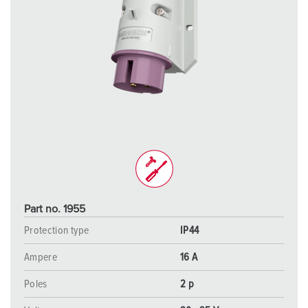
Part no. 1955
Protection type
IP44
Ampere
16 A
Poles
2 p