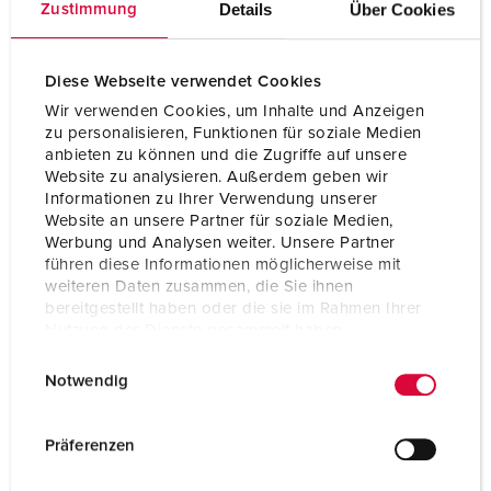
Details
Über Cookies
Zustimmung
Ampere
32 A
Poles
2 p
Diese Webseite verwendet Cookies
Wir verwenden Cookies, um Inhalte und Anzeigen
Voltage
50 V
zu personalisieren, Funktionen für soziale Medien
anbieten zu können und die Zugriffe auf unsere
Connection technology
Screw terminals
Website zu analysieren. Außerdem geben wir
Informationen zu Ihrer Verwendung unserer
Website an unsere Partner für soziale Medien,
TO THE PRODUCT
Werbung und Analysen weiter. Unsere Partner
führen diese Informationen möglicherweise mit
weiteren Daten zusammen, die Sie ihnen
bereitgestellt haben oder die sie im Rahmen Ihrer
Nutzung der Dienste gesammelt haben.
E
Datenschutzerklärung
Impressum
Notwendig
i
n
w
Präferenzen
i