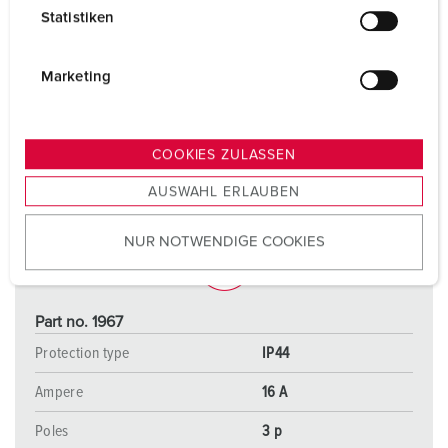
l
Statistiken
l
i
g
Marketing
u
n
g
COOKIES ZULASSEN
s
AUSWAHL ERLAUBEN
a
u
NUR NOTWENDIGE COOKIES
s
w
a
h
Part no. 1967
l
Protection type
IP44
Ampere
16 A
Poles
3 p