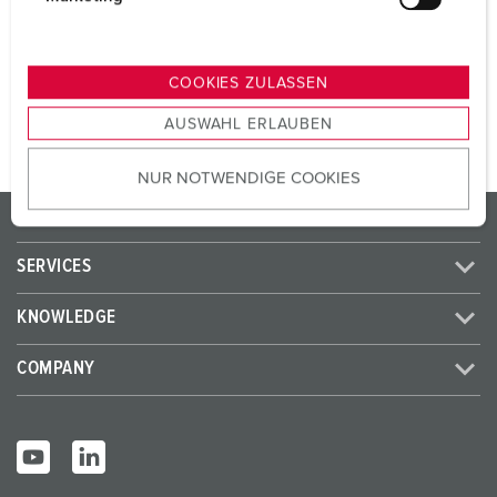
Voltage
230 V
u
n
g
TO THE PRODUCT
COOKIES ZULASSEN
s
AUSWAHL ERLAUBEN
a
u
NUR NOTWENDIGE COOKIES
s
w
PRODUCTS/SOLUTIONS
a
h
SERVICES
l
KNOWLEDGE
COMPANY