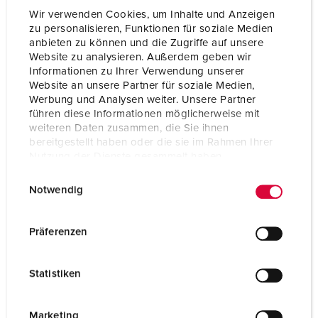
Wir verwenden Cookies, um Inhalte und Anzeigen
zu personalisieren, Funktionen für soziale Medien
anbieten zu können und die Zugriffe auf unsere
Website zu analysieren. Außerdem geben wir
Informationen zu Ihrer Verwendung unserer
Website an unsere Partner für soziale Medien,
Werbung und Analysen weiter. Unsere Partner
führen diese Informationen möglicherweise mit
weiteren Daten zusammen, die Sie ihnen
bereitgestellt haben oder die sie im Rahmen Ihrer
Nutzung der Dienste gesammelt haben.
E
Datenschutzerklärung
Impressum
Notwendig
i
n
Part no. 4973
w
Präferenzen
Protection type
IP44
i
l
Ampere
16 A
Statistiken
l
Poles
2 p+PE
i
g
Marketing