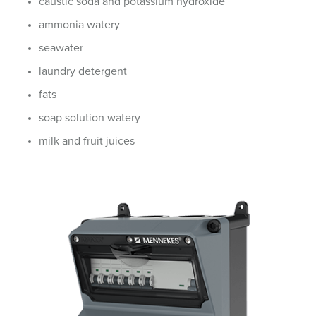
caustic soda and potassium hydroxide
ammonia watery
seawater
laundry detergent
fats
soap solution watery
milk and fruit juices