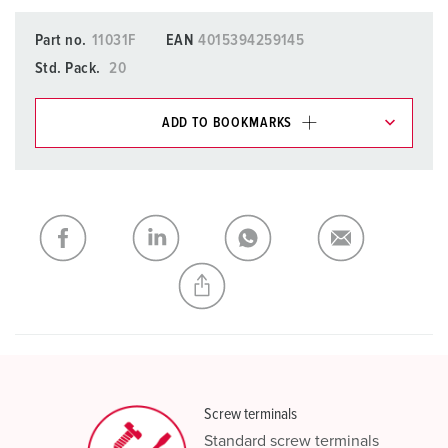
Part no.
11031F
EAN
4015394259145
Std. Pack.
20
ADD TO BOOKMARKS
You can manage our products in various lists in the
shopping list / shopping basket area.
My list
(0)
ADD
CREATE A NEW LIST
Screw terminals
Standard screw terminals