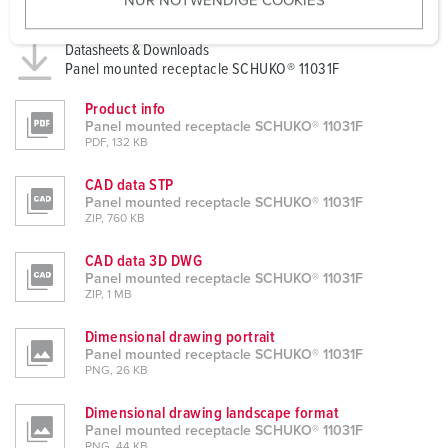
NUR NOTWENDIGE COOKIES
s
w
Datasheets & Downloads
a
Panel mounted receptacle SCHUKO® 11031F
h
l
Product info
Panel mounted receptacle SCHUKO® 11031F
PDF, 132 KB
CAD data STP
Panel mounted receptacle SCHUKO® 11031F
ZIP, 760 KB
CAD data 3D DWG
Panel mounted receptacle SCHUKO® 11031F
ZIP, 1 MB
Dimensional drawing portrait
Panel mounted receptacle SCHUKO® 11031F
PNG, 26 KB
Dimensional drawing landscape format
Panel mounted receptacle SCHUKO® 11031F
PNG, 44 KB