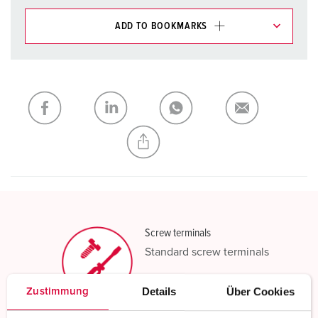
ADD TO BOOKMARKS
You can manage our products in various lists in the
shopping list / shopping basket area.
My list
(0)
ADD
CREATE A NEW LIST
Screw terminals
Standard screw terminals
Read more
Details
Über Cookies
Zustimmung