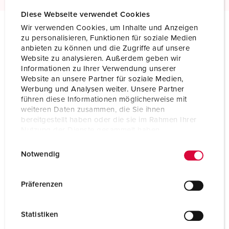
Diese Webseite verwendet Cookies
Wir verwenden Cookies, um Inhalte und Anzeigen
zu personalisieren, Funktionen für soziale Medien
Technical specifications
anbieten zu können und die Zugriffe auf unsere
Panel mounted receptacle SCHUKO® 11533
Website zu analysieren. Außerdem geben wir
Informationen zu Ihrer Verwendung unserer
Ampere
16 A
Website an unsere Partner für soziale Medien,
Werbung und Analysen weiter. Unsere Partner
Poles
2 p+PE
führen diese Informationen möglicherweise mit
weiteren Daten zusammen, die Sie ihnen
Voltage
230 V
bereitgestellt haben oder die sie im Rahmen Ihrer
Nutzung der Dienste gesammelt haben.
Connection technology
Screw terminals
E
Datenschutzerklärung
Impressum
Notwendig
i
Contact
standard
n
Protection type
IP20
w
Präferenzen
i
Shutter
No
l
Statistiken
l
Enclosure material
Plastic