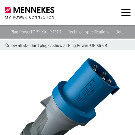
Plug PowerTOP® Xtra R 13111
Technical specifications
Datasheet
Show all Standard plugs
/
Show all Plug PowerTOP Xtra R