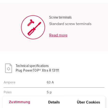
Screw terminals
Standard screw terminals
Read more
Technical specifications
Plug PowerTOP® Xtra R 13111
Ampere
63 A
Poles
5 p
Details
Über Cookies
Zustimmung
Voltage
230 V