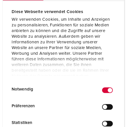
Clock position
9 h
Diese Webseite verwendet Cookies
Hertz
50-60 Hz
Wir verwenden Cookies, um Inhalte und Anzeigen
zu personalisieren, Funktionen für soziale Medien
Connection technology
Screw terminals
anbieten zu können und die Zugriffe auf unsere
Website zu analysieren. Außerdem geben wir
Contact
highly heat resistant contact carrier
Informationen zu Ihrer Verwendung unserer
nickel plated contacts
Website an unsere Partner für soziale Medien,
Werbung und Analysen weiter. Unsere Partner
Protection type
IP54
führen diese Informationen möglicherweise mit
weiteren Daten zusammen, die Sie ihnen
Weight
780 g
bereitgestellt haben oder die sie im Rahmen Ihrer
Nutzung der Dienste gesammelt haben.
Certifications
CB Zertifikat
VDE
E
Datenschutzerklärung
Impressum
EAC
Notwendig
i
n
w
Präferenzen
i
l
Statistiken
l