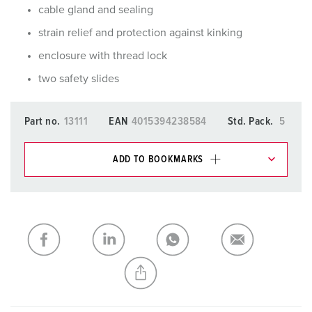
cable gland and sealing
strain relief and protection against kinking
enclosure with thread lock
two safety slides
Part no.
13111
EAN
4015394238584
Std. Pack.
5
ADD TO BOOKMARKS
You can manage our products in various lists in the
shopping list / shopping basket area.
My list
(0)
ADD
CREATE A NEW LIST