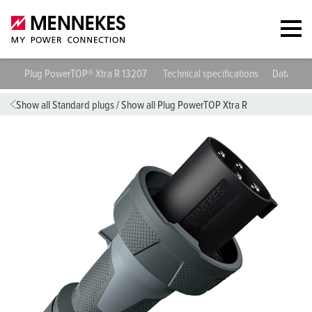
Plug PowerTOP® Xtra R 13207
Technical specifications
Datashee
Show all Standard plugs
/
Show all Plug PowerTOP Xtra R