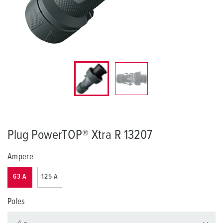
Plug PowerTOP® Xtra R 13207
Ampere
63 A
125 A
Poles