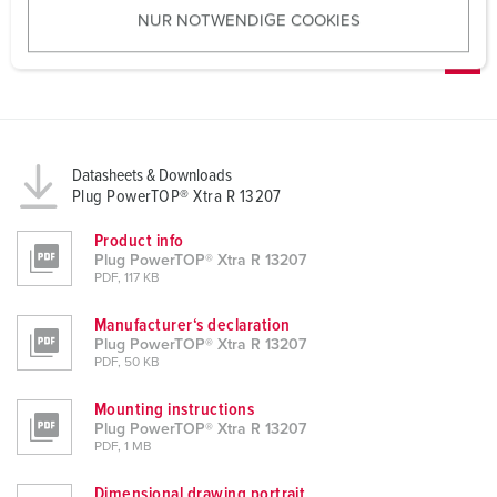
NUR NOTWENDIGE COOKIES
s
w
a
h
l
Datasheets & Downloads
Plug PowerTOP® Xtra R 13207
Product info
Plug PowerTOP® Xtra R 13207
PDF, 117 KB
Manufacturer‘s declaration
Plug PowerTOP® Xtra R 13207
PDF, 50 KB
Mounting instructions
Plug PowerTOP® Xtra R 13207
PDF, 1 MB
Dimensional drawing portrait