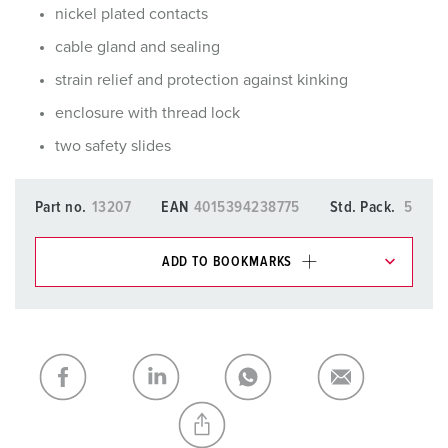
nickel plated contacts
cable gland and sealing
strain relief and protection against kinking
enclosure with thread lock
two safety slides
Part no.
13207
EAN
4015394238775
Std. Pack.
5
ADD TO BOOKMARKS
You can manage our products in various lists in the
shopping list / shopping basket area.
My list
(0)
ADD
CREATE A NEW LIST