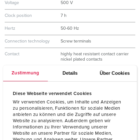
Voltage
500 V
Clock position
7 h
Hertz
50-60 Hz
Connection technology
Screw terminals
Contact
highly heat resistant contact carrier
nickel plated contacts
Protection type
IP67
Details
Über Cookies
Zustimmung
Weight
820 g
Diese Webseite verwendet Cookies
Certifications
CB Zertifikat
Wir verwenden Cookies, um Inhalte und Anzeigen
VDE
zu personalisieren, Funktionen für soziale Medien
EAC
CQC
anbieten zu können und die Zugriffe auf unsere
Website zu analysieren. Außerdem geben wir
Informationen zu Ihrer Verwendung unserer
Website an unsere Partner für soziale Medien,
Werbung und Analysen weiter. Unsere Partner