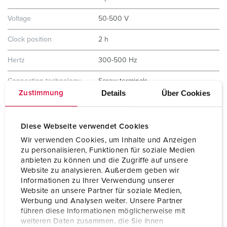
Voltage
50-500 V
Clock position
2 h
Hertz
300-500 Hz
Connection technology
Screw terminals
Details
Über Cookies
Zustimmung
Contact
highly heat resistant contact carrier
nickel plated contacts
Diese Webseite verwendet Cookies
Protection type
IP67
Wir verwenden Cookies, um Inhalte und Anzeigen
zu personalisieren, Funktionen für soziale Medien
Weight
826 g
anbieten zu können und die Zugriffe auf unsere
Website zu analysieren. Außerdem geben wir
Certifications
CB Zertifikat
Informationen zu Ihrer Verwendung unserer
VDE
EAC
Website an unsere Partner für soziale Medien,
CQC
Werbung und Analysen weiter. Unsere Partner
führen diese Informationen möglicherweise mit
weiteren Daten zusammen, die Sie ihnen