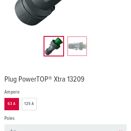
Plug PowerTOP® Xtra 13209
Ampere
63 A
125 A
Poles