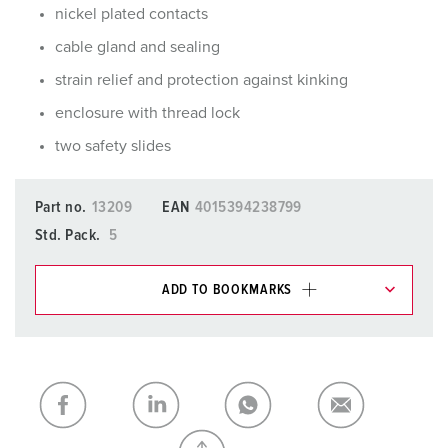
nickel plated contacts
cable gland and sealing
strain relief and protection against kinking
enclosure with thread lock
two safety slides
Part no.
13209
EAN
4015394238799
Std. Pack.
5
ADD TO BOOKMARKS
You can manage our products in various lists in the
shopping list / shopping basket area.
My list
(0)
ADD
CREATE A NEW LIST