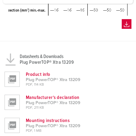
a
h
l
Datasheets & Downloads
Plug PowerTOP® Xtra 13209
Product info
Plug PowerTOP® Xtra 13209
PDF, 114 KB
Manufacturer‘s declaration
Plug PowerTOP® Xtra 13209
PDF, 211 KB
Mounting instructions
Plug PowerTOP® Xtra 13209
PDF, 1 MB