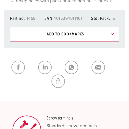
receptacles with pilot contact: part no. + index P
Part no.
1458
EAN
4015394011101
Std. Pack.
5
ADD TO BOOKMARKS
You can manage our products in various lists in the
shopping list / shopping basket area.
My list
(0)
ADD
CREATE A NEW LIST
Screw terminals
Standard screw terminals