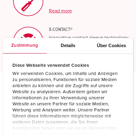
Read more
X-CONTACT®
Innovative contact sleeve technology
Details
Über Cookies
Zustimmung
Read more
Diese Webseite verwendet Cookies
Wir verwenden Cookies, um Inhalte und Anzeigen
zu personalisieren, Funktionen für soziale Medien
anbieten zu können und die Zugriffe auf unsere
Technical specifications
Website zu analysieren. Außerdem geben wir
Panel mounted receptacle 1458
Informationen zu Ihrer Verwendung unserer
Website an unsere Partner für soziale Medien,
Werbung und Analysen weiter. Unsere Partner
Ampere
125 A
führen diese Informationen möglicherweise mit
weiteren Daten zusammen, die Sie ihnen
Poles
4 p
bereitgestellt haben oder die sie im Rahmen Ihrer
Nutzung der Dienste gesammelt haben.