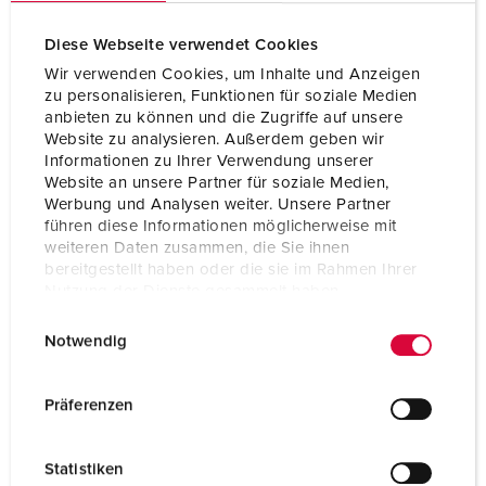
Technical specifications
Diese Webseite verwendet Cookies
Panel mounted receptacle 1629ZC
Wir verwenden Cookies, um Inhalte und Anzeigen
zu personalisieren, Funktionen für soziale Medien
Ampere
16 A
anbieten zu können und die Zugriffe auf unsere
Website zu analysieren. Außerdem geben wir
Poles
3 p
Informationen zu Ihrer Verwendung unserer
Website an unsere Partner für soziale Medien,
Voltage
230 V
Werbung und Analysen weiter. Unsere Partner
führen diese Informationen möglicherweise mit
Clock position
6 h
weiteren Daten zusammen, die Sie ihnen
bereitgestellt haben oder die sie im Rahmen Ihrer
Hertz
50-60 Hz
Nutzung der Dienste gesammelt haben.
E
Datenschutzerklärung
Impressum
Connection technology
Screw terminals
Notwendig
i
n
Contact
standard
w
Präferenzen
Protection type
IP44
i
l
Flange
55x55 mm
Statistiken
l