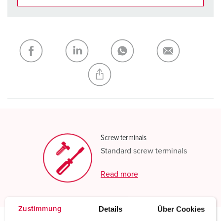
You can manage our products in various lists in the
shopping list / shopping basket area.
My list
(0)
ADD
CREATE A NEW LIST
Screw terminals
Standard screw terminals
Read more
Details
Über Cookies
Zustimmung