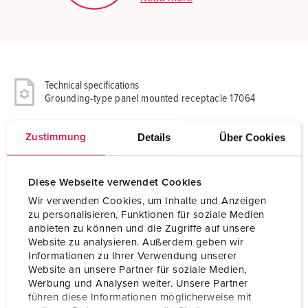
Technical specifications
Grounding-type panel mounted receptacle 17064
Ampere
16 A
Details
Über Cookies
Zustimmung
Poles
2 p+PE
Diese Webseite verwendet Cookies
Voltage
230 V
Wir verwenden Cookies, um Inhalte und Anzeigen
zu personalisieren, Funktionen für soziale Medien
Connection technology
Screw terminals
anbieten zu können und die Zugriffe auf unsere
Website zu analysieren. Außerdem geben wir
Contact
standard
Informationen zu Ihrer Verwendung unserer
Website an unsere Partner für soziale Medien,
Protection type
IP68
Werbung und Analysen weiter. Unsere Partner
führen diese Informationen möglicherweise mit
Shutter
Yes