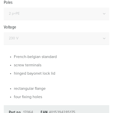
Poles
Voltage
French-belgian standard
screw terminals
hinged bayonet lock lid
rectangular flange
four fixing holes
Part no.
17064
EAN
4015394285175