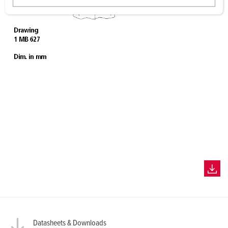
w
a
h
l
Datasheets & Downloads