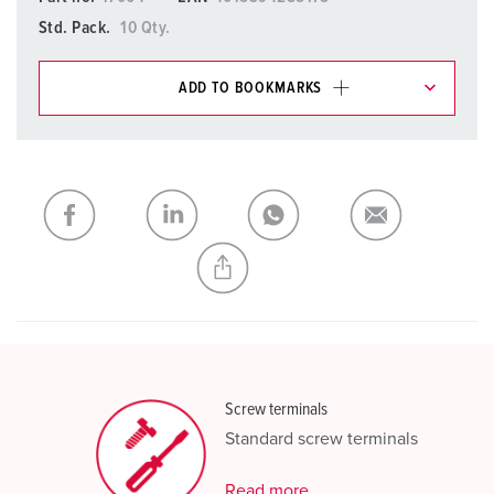
Std. Pack.
10 Qty.
ADD TO BOOKMARKS
You can manage our products in various lists in the
shopping list / shopping basket area.
My list
(0)
ADD
CREATE A NEW LIST
Screw terminals
Standard screw terminals
Read more