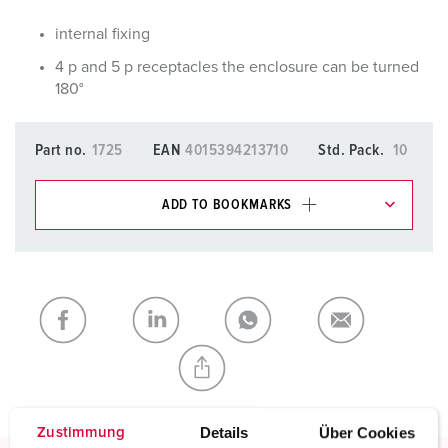
internal fixing
4 p and 5 p receptacles the enclosure can be turned
180°
Part no.
1725
EAN
4015394213710
Std. Pack.
10
ADD TO BOOKMARKS
You can manage our products in various lists in the
shopping list / shopping basket area.
My list
(0)
ADD
CREATE A NEW LIST
Details
Über Cookies
Zustimmung