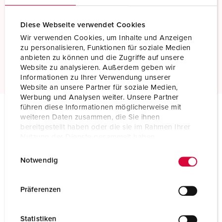
Screwless - TwinCONTACT
Diese Webseite verwendet Cookies
Screwless spring terminals
Wir verwenden Cookies, um Inhalte und Anzeigen
zu personalisieren, Funktionen für soziale Medien
anbieten zu können und die Zugriffe auf unsere
Read more
Website zu analysieren. Außerdem geben wir
Informationen zu Ihrer Verwendung unserer
Website an unsere Partner für soziale Medien,
Werbung und Analysen weiter. Unsere Partner
führen diese Informationen möglicherweise mit
weiteren Daten zusammen, die Sie ihnen
Technical specifications
bereitgestellt haben oder die sie im Rahmen Ihrer
Wall mounted receptacle with TwinCONTACT 1725
Nutzung der Dienste gesammelt haben.
E
Datenschutzerklärung
Impressum
Ampere
16 A
Notwendig
i
n
Poles
4 p
w
Präferenzen
Voltage
500 V
i
l
Statistiken
Clock position
7 h