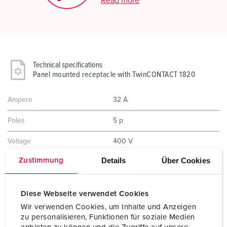
Read more
Technical specifications
Panel mounted receptacle with TwinCONTACT 1820
Ampere
32 A
Poles
5 p
Voltage
400 V
Details
Über Cookies
Zustimmung
Clock position
6 h
Hertz
50-60 Hz
Diese Webseite verwendet Cookies
Connection technology
Screwless - TwinCONTACT
Wir verwenden Cookies, um Inhalte und Anzeigen
zu personalisieren, Funktionen für soziale Medien
Contact
standard