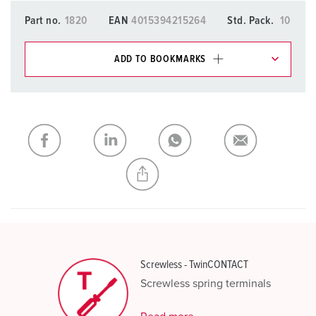
Part no.
1820
EAN
4015394215264
Std. Pack.
10
ADD TO BOOKMARKS
You can manage our products in various lists in the
shopping list / shopping basket area.
My list
(0)
ADD
CREATE A NEW LIST
Screwless - TwinCONTACT
Screwless spring terminals