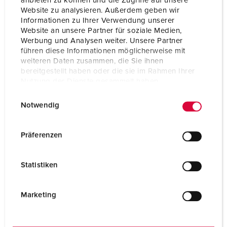
anbieten zu können und die Zugriffe auf unsere
Website zu analysieren. Außerdem geben wir
Protection type
IP67
Informationen zu Ihrer Verwendung unserer
Website an unsere Partner für soziale Medien,
Flange
85x75 mm
Werbung und Analysen weiter. Unsere Partner
führen diese Informationen möglicherweise mit
Fixing hole
60x60 mm
weiteren Daten zusammen, die Sie ihnen
bereitgestellt haben oder die sie im Rahmen Ihrer
Weight
280 g
Nutzung der Dienste gesammelt haben.
E
Datenschutzerklärung
Impressum
Certifications
VDE
Notwendig
i
EAC
CQC
n
CB Zertifikat
w
Präferenzen
i
l
Statistiken
l
i
g
Marketing
u
n