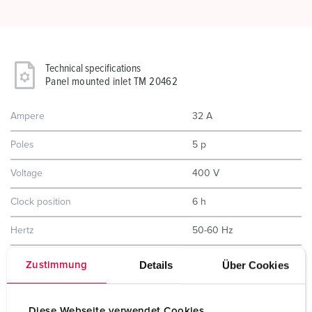
Technical specifications
Panel mounted inlet TM 20462
Ampere
32 A
Poles
5 p
Voltage
400 V
Clock position
6 h
Hertz
50-60 Hz
Connection technology
Screw terminals
Details
Über Cookies
Zustimmung
Contact
standard
Diese Webseite verwendet Cookies