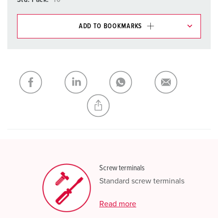
ADD TO BOOKMARKS
You can manage our products in various lists in the
shopping list / shopping basket area.
My list
(0)
ADD
CREATE A NEW LIST
Screw terminals
Standard screw terminals
Read more