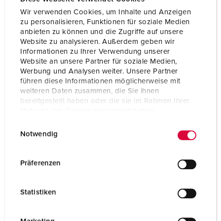
Protection type
IP67
Wir verwenden Cookies, um Inhalte und Anzeigen
zu personalisieren, Funktionen für soziale Medien
Weight
400 g
anbieten zu können und die Zugriffe auf unsere
Website zu analysieren. Außerdem geben wir
Certifications
VDE
Informationen zu Ihrer Verwendung unserer
EAC
Website an unsere Partner für soziale Medien,
Werbung und Analysen weiter. Unsere Partner
führen diese Informationen möglicherweise mit
weiteren Daten zusammen, die Sie ihnen
bereitgestellt haben oder die sie im Rahmen Ihrer
Nutzung der Dienste gesammelt haben.
E
Datenschutzerklärung
Impressum
Notwendig
i
n
w
Präferenzen
i
l
Statistiken
l
i
g