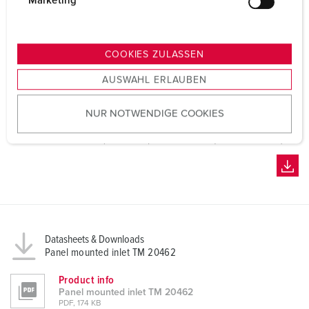
Marketing
u
n
g
COOKIES ZULASSEN
s
AUSWAHL ERLAUBEN
a
u
NUR NOTWENDIGE COOKIES
s
w
a
h
l
Datasheets & Downloads
Panel mounted inlet TM 20462
Product info
Panel mounted inlet TM 20462
PDF, 174 KB