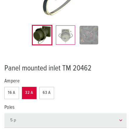
Panel mounted inlet TM 20462
Ampere
16 A
32 A
63 A
Poles