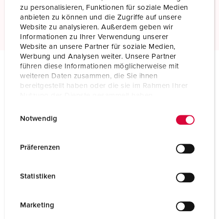
zu personalisieren, Funktionen für soziale Medien
Read more
anbieten zu können und die Zugriffe auf unsere
Website zu analysieren. Außerdem geben wir
Informationen zu Ihrer Verwendung unserer
Website an unsere Partner für soziale Medien,
Werbung und Analysen weiter. Unsere Partner
führen diese Informationen möglicherweise mit
weiteren Daten zusammen, die Sie ihnen
Technical specifications
bereitgestellt haben oder die sie im Rahmen Ihrer
Wall mounted inlet 2167
Nutzung der Dienste gesammelt haben.
E
Datenschutzerklärung
Impressum
Ampere
32 A
Notwendig
i
n
Poles
7 p
w
Präferenzen
Voltage
400 V
i
l
Clock position
6 h
Statistiken
l
i
Hertz
50-60 Hz
g
Marketing
Connection technology
Screw terminals
u