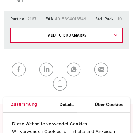
out
Part no.
2167
EAN
4015394013549
Std. Pack.
10
ADD TO BOOKMARKS
You can manage our products in various lists in the
shopping list / shopping basket area.
My list
(0)
ADD
CREATE A NEW LIST
Details
Über Cookies
Zustimmung
Screw terminals
Diese Webseite verwendet Cookies
Standard screw terminals
Wir verwenden Cookies, um Inhalte und Anzeigen