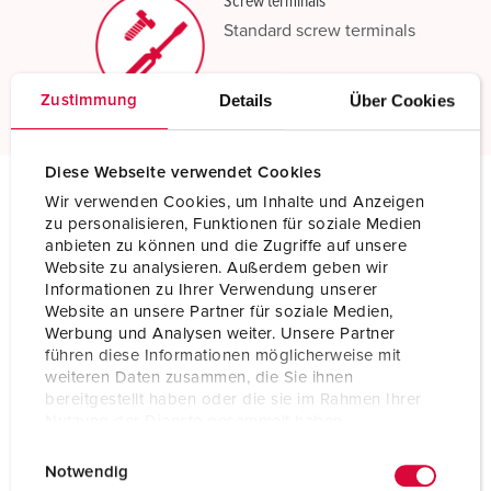
Screw terminals
Standard screw terminals
Read more
Details
Über Cookies
Zustimmung
Diese Webseite verwendet Cookies
Wir verwenden Cookies, um Inhalte und Anzeigen
Technical specifications
zu personalisieren, Funktionen für soziale Medien
Phase inverter plug AM-TOP 22812
anbieten zu können und die Zugriffe auf unsere
Website zu analysieren. Außerdem geben wir
Informationen zu Ihrer Verwendung unserer
Ampere
32 A
Website an unsere Partner für soziale Medien,
Werbung und Analysen weiter. Unsere Partner
Poles
5 p
führen diese Informationen möglicherweise mit
weiteren Daten zusammen, die Sie ihnen
Voltage
400 V
bereitgestellt haben oder die sie im Rahmen Ihrer
Nutzung der Dienste gesammelt haben.
Clock position
6 h
E
Datenschutzerklärung
Impressum
Notwendig
Hertz
50-60 Hz
i