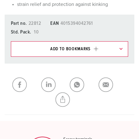
strain relief and protection against kinking
Part no.
22812
EAN
4015394042761
Std. Pack.
10
ADD TO BOOKMARKS
You can manage our products in various lists in the
shopping list / shopping basket area.
My list
(0)
ADD
CREATE A NEW LIST