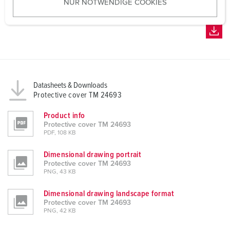
NUR NOTWENDIGE COOKIES
s
w
a
h
l
Datasheets & Downloads
Protective cover TM 24693
Product info
Protective cover TM 24693
PDF, 108 KB
Dimensional drawing portrait
Protective cover TM 24693
PNG, 43 KB
Dimensional drawing landscape format
Protective cover TM 24693
PNG, 42 KB