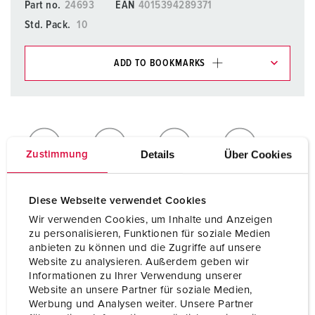
Part no.
24693
EAN
4015394289371
Std. Pack.
10
ADD TO BOOKMARKS
You can manage our products in various lists in the
shopping list / shopping basket area.
My list
(0)
ADD
Details
Über Cookies
Zustimmung
CREATE A NEW LIST
Diese Webseite verwendet Cookies
Wir verwenden Cookies, um Inhalte und Anzeigen
zu personalisieren, Funktionen für soziale Medien
anbieten zu können und die Zugriffe auf unsere
Technical specifications
Website zu analysieren. Außerdem geben wir
Protective cover TM 24693
Informationen zu Ihrer Verwendung unserer
Website an unsere Partner für soziale Medien,
Werbung und Analysen weiter. Unsere Partner