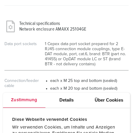
Technical specifications
Network enclosure AMAXX 25104GE
Data port sockets
1 Cepex data port socket prepared for 2
RJ45 connection module couplings, type E-
DAT module, port, cat.6, brand: BTR (part no.
41455) or OpDAT module LC or ST (brand
BTR - not delivery contains)
Connection/feeder
each x M 25 top and bottom (sealed)
cable
each x M 20 top and bottom (sealed)
cable gland M 25 bottom (multiple seal
Details
Über Cookies
Zustimmung
with 3 openings for a cable diameter of 5-
7 mm including suitable blanking plugs, 1
cap-shape seal blank for punched hole)
Diese Webseite verwendet Cookies
Protection type
IP44
Wir verwenden Cookies, um Inhalte und Anzeigen