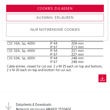
n
g
COOKIES ZULASSEN
s
AUSWAHL ERLAUBEN
a
u
NUR NOTWENDIGE COOKIES
s
w
a
h
l
Datasheets & Downloads
Network enclosure AMAXX 25104GE