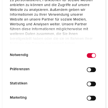
zu personalisieren, Funktionen für soziale Medien
Enclosure material
Plastic
anbieten zu können und die Zugriffe auf unsere
Website zu analysieren. Außerdem geben wir
Informationen zu Ihrer Verwendung unserer
Weight
1206 g
Website an unsere Partner für soziale Medien,
Werbung und Analysen weiter. Unsere Partner
Height
130 mm
führen diese Informationen möglicherweise mit
weiteren Daten zusammen, die Sie ihnen
Width
225 mm
bereitgestellt haben oder die sie im Rahmen Ihrer
Nutzung der Dienste gesammelt haben.
Certifications
EAC
E
Datenschutzerklärung
Impressum
Notwendig
i
n
w
Präferenzen
i
l
Statistiken
l
i
g
Marketing
u