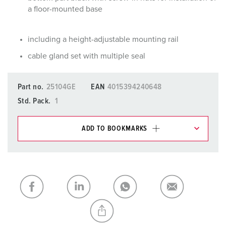
a floor-mounted base
including a height-adjustable mounting rail
cable gland set with multiple seal
Part no.
25104GE
EAN
4015394240648
Std. Pack.
1
ADD TO BOOKMARKS
You can manage our products in various lists in the
shopping list / shopping basket area.
My list
(0)
ADD
CREATE A NEW LIST