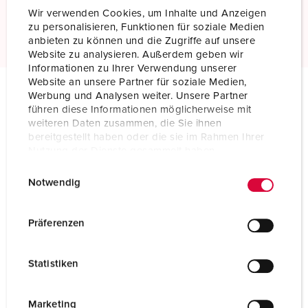
Wir verwenden Cookies, um Inhalte und Anzeigen
Read more
zu personalisieren, Funktionen für soziale Medien
anbieten zu können und die Zugriffe auf unsere
Website zu analysieren. Außerdem geben wir
Informationen zu Ihrer Verwendung unserer
Website an unsere Partner für soziale Medien,
Werbung und Analysen weiter. Unsere Partner
Technical specifications
führen diese Informationen möglicherweise mit
Wall mounted receptacle 2684
weiteren Daten zusammen, die Sie ihnen
bereitgestellt haben oder die sie im Rahmen Ihrer
Nutzung der Dienste gesammelt haben.
Ampere
16 A
E
Datenschutzerklärung
Impressum
Notwendig
Poles
3 p
i
n
Voltage
50-500 V
w
Präferenzen
i
Clock position
1 h
l
Statistiken
Connection technology
Screw terminals
l
i
Contact
standard
g
Marketing