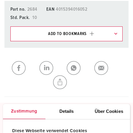
Part no.
2684
EAN
4015394016052
Std. Pack.
10
ADD TO BOOKMARKS
You can manage our products in various lists in the
shopping list / shopping basket area.
My list
(0)
ADD
CREATE A NEW LIST
Details
Über Cookies
Zustimmung
Screw terminals
Standard screw terminals
Diese Webseite verwendet Cookies