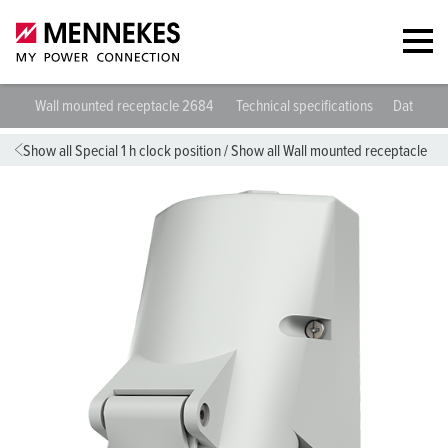
Wall mounted receptacle 2684
Technical specifications
Datashee
Show all Special 1 h clock position
/
Show all Wall mounted receptacle