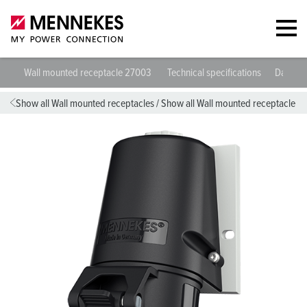
Wall mounted receptacle 27003
Technical specifications
Datashe
Show all Wall mounted receptacles
/
Show all Wall mounted receptacle