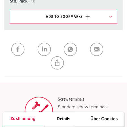
Std. Pack.
10
ADD TO BOOKMARKS
You can manage our products in various lists in the
shopping list / shopping basket area.
My list
(0)
ADD
CREATE A NEW LIST
Screw terminals
Standard screw terminals
Details
Über Cookies
Zustimmung
Read more