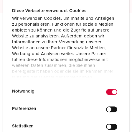
Diese Webseite verwendet Cookies
Wir verwenden Cookies, um Inhalte und Anzeigen
zu personalisieren, Funktionen für soziale Medien
Technical specifications
anbieten zu können und die Zugriffe auf unsere
Wall mounted receptacle 27003
Website zu analysieren. Außerdem geben wir
Informationen zu Ihrer Verwendung unserer
Website an unsere Partner für soziale Medien,
Ampere
16 A
Werbung und Analysen weiter. Unsere Partner
führen diese Informationen möglicherweise mit
Poles
4 p
weiteren Daten zusammen, die Sie ihnen
bereitgestellt haben oder die sie im Rahmen Ihrer
Voltage
500 V
Nutzung der Dienste gesammelt haben.
E
Datenschutzerklärung
Impressum
Clock position
7 h
Notwendig
i
Hertz
50-60 Hz
n
w
Präferenzen
Connection technology
Screw terminals
i
l
Contact
standard
Statistiken
l