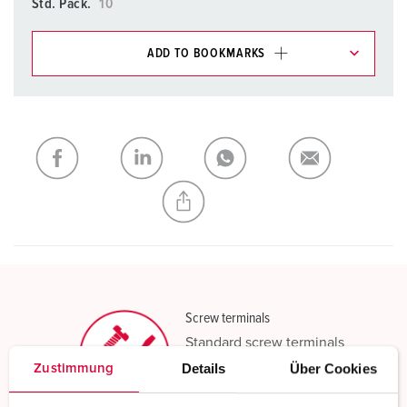
Std. Pack.
10
ADD TO BOOKMARKS
You can manage our products in various lists in the
shopping list / shopping basket area.
My list
(0)
ADD
CREATE A NEW LIST
Screw terminals
Standard screw terminals
Details
Über Cookies
Zustimmung
Read more