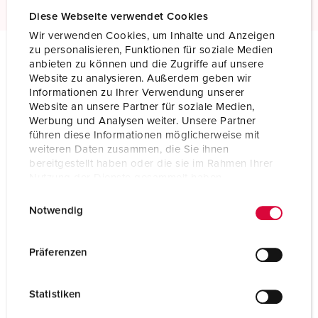
Diese Webseite verwendet Cookies
Wir verwenden Cookies, um Inhalte und Anzeigen
zu personalisieren, Funktionen für soziale Medien
anbieten zu können und die Zugriffe auf unsere
Technical specifications
Website zu analysieren. Außerdem geben wir
Wall mounted receptacle 27005
Informationen zu Ihrer Verwendung unserer
Website an unsere Partner für soziale Medien,
Werbung und Analysen weiter. Unsere Partner
Ampere
32 A
führen diese Informationen möglicherweise mit
weiteren Daten zusammen, die Sie ihnen
Poles
3 p
bereitgestellt haben oder die sie im Rahmen Ihrer
Nutzung der Dienste gesammelt haben.
Voltage
230 V
E
Datenschutzerklärung
Impressum
Clock position
6 h
Notwendig
i
n
Hertz
50-60 Hz
w
Präferenzen
i
Connection technology
Screw terminals
l
Statistiken
Contact
standard
l