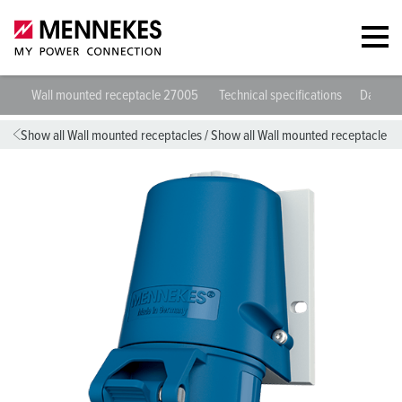
Wall mounted receptacle 27005
Technical specifications
Datashe
Show all Wall mounted receptacles
/
Show all Wall mounted receptacle