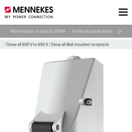
Wall mounted receptacle 2766A
Technical specifications
Datashe
Show all 600 V to 690 V
/
Show all Wall mounted receptacle