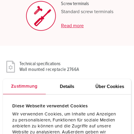
Screw terminals
Standard screw terminals
Read more
Technical specifications
Wall mounted receptacle 2766A
Ampere
16 A
Details
Über Cookies
Zustimmung
Poles
5 p
Diese Webseite verwendet Cookies
Voltage
600-690 V
Wir verwenden Cookies, um Inhalte und Anzeigen
zu personalisieren, Funktionen für soziale Medien
Clock position
5 h
anbieten zu können und die Zugriffe auf unsere
Website zu analysieren. Außerdem geben wir
Hertz
50-60 Hz