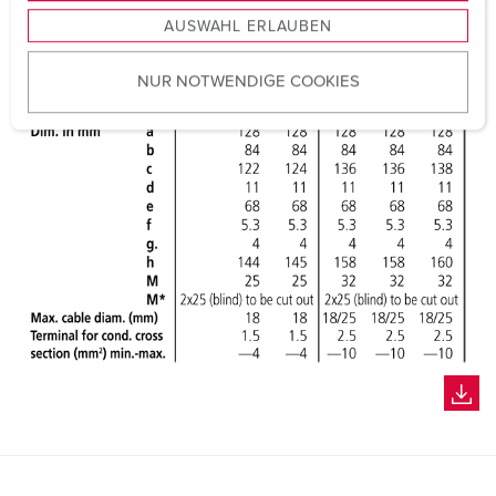
s
AUSWAHL ERLAUBEN
a
u
NUR NOTWENDIGE COOKIES
s
w
a
h
l