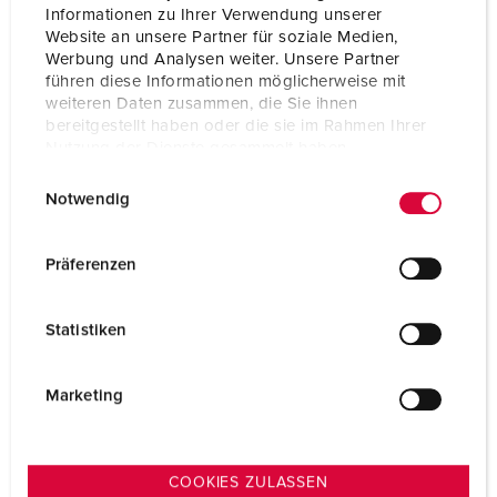
Informationen zu Ihrer Verwendung unserer
Website an unsere Partner für soziale Medien,
Connection technology
Screw terminals
Werbung und Analysen weiter. Unsere Partner
führen diese Informationen möglicherweise mit
Contact
standard
weiteren Daten zusammen, die Sie ihnen
bereitgestellt haben oder die sie im Rahmen Ihrer
Protection type
IP44
Nutzung der Dienste gesammelt haben.
Weight
283 g
E
Datenschutzerklärung
Impressum
Notwendig
i
Certifications
EAC
n
CQC
w
Präferenzen
i
l
Statistiken
l
i
g
Marketing
u
n
g
COOKIES ZULASSEN