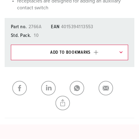
receptacles are designed for adding an auxiliary
contact switch
Part no.
2766A
EAN
4015394113553
Std. Pack.
10
ADD TO BOOKMARKS
You can manage our products in various lists in the
shopping list / shopping basket area.
My list
(0)
ADD
CREATE A NEW LIST