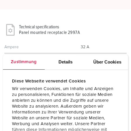
Technical specifications
Panel mounted receptacle 2997A
Ampere
32 A
Poles
5 p
Details
Über Cookies
Zustimmung
Voltage
50-500 V
Diese Webseite verwendet Cookies
Clock position
1 h
Wir verwenden Cookies, um Inhalte und Anzeigen
zu personalisieren, Funktionen für soziale Medien
Connection technology
Screw terminals
anbieten zu können und die Zugriffe auf unsere
Website zu analysieren. Außerdem geben wir
Contact
standard
Informationen zu Ihrer Verwendung unserer
Website an unsere Partner für soziale Medien,
Protection type
IP44
Werbung und Analysen weiter. Unsere Partner
führen diese Informationen möglicherweise mit