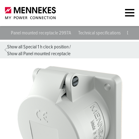
Panel mounted receptacle 2997A
Technical specifications
Datas
Show all Special 1 h clock position
/
Show all Panel mounted receptacle