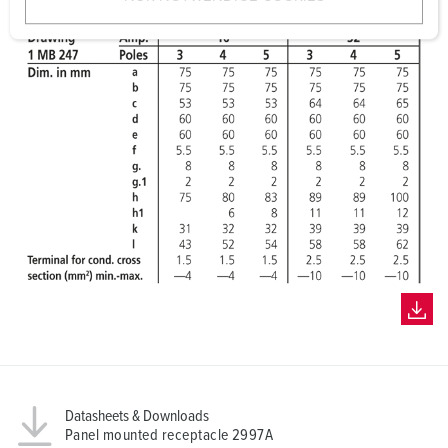
w
a
h
l
Datasheets & Downloads
Panel mounted receptacle 2997A