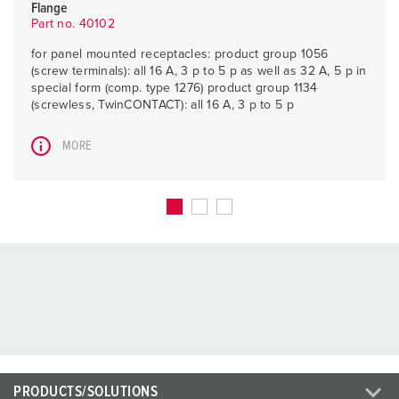
Flange
Part no. 40102
for panel mounted receptacles: product group 1056
(screw terminals): all 16 A, 3 p to 5 p as well as 32 A, 5 p in
special form (comp. type 1276) product group 1134
(screwless, TwinCONTACT): all 16 A, 3 p to 5 p
MORE
PRODUCTS/SOLUTIONS