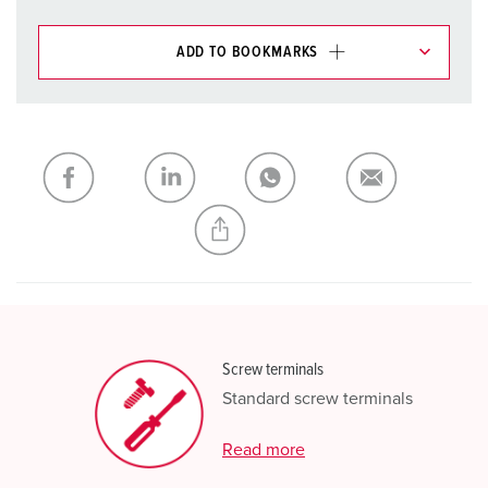
ADD TO BOOKMARKS
You can manage our products in various lists in the
shopping list / shopping basket area.
My list
(0)
ADD
CREATE A NEW LIST
Screw terminals
Standard screw terminals
Read more