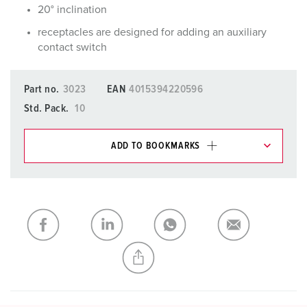
20° inclination
receptacles are designed for adding an auxiliary
contact switch
Part no.
3023
EAN
4015394220596
Std. Pack.
10
ADD TO BOOKMARKS
You can manage our products in various lists in the
shopping list / shopping basket area.
My list
(0)
ADD
CREATE A NEW LIST