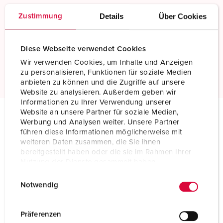
Details
Über Cookies
Zustimmung
Screw terminals
Standard screw terminals
Diese Webseite verwendet Cookies
Wir verwenden Cookies, um Inhalte und Anzeigen
Read more
zu personalisieren, Funktionen für soziale Medien
anbieten zu können und die Zugriffe auf unsere
Website zu analysieren. Außerdem geben wir
Informationen zu Ihrer Verwendung unserer
Website an unsere Partner für soziale Medien,
Werbung und Analysen weiter. Unsere Partner
Technical specifications
führen diese Informationen möglicherweise mit
Panel mounted receptacle 3023
weiteren Daten zusammen, die Sie ihnen
bereitgestellt haben oder die sie im Rahmen Ihrer
Nutzung der Dienste gesammelt haben.
Ampere
16 A
E
Datenschutzerklärung
Impressum
Poles
7 p
Notwendig
i
n
Voltage
500 V
w
Präferenzen