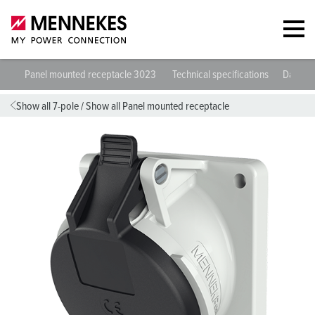
Panel mounted receptacle 3023
Technical specifications
Datashe
Show all 7-pole
/
Show all Panel mounted receptacle