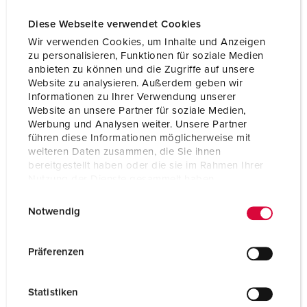
Connection technology
Screw terminals
Diese Webseite verwendet Cookies
Contact
standard
Wir verwenden Cookies, um Inhalte und Anzeigen
zu personalisieren, Funktionen für soziale Medien
Protection type
IP44
anbieten zu können und die Zugriffe auf unsere
Website zu analysieren. Außerdem geben wir
Flange
85x85 mm
Informationen zu Ihrer Verwendung unserer
Website an unsere Partner für soziale Medien,
Fixing hole
70x70 mm
Werbung und Analysen weiter. Unsere Partner
führen diese Informationen möglicherweise mit
Inclination
20 °
weiteren Daten zusammen, die Sie ihnen
bereitgestellt haben oder die sie im Rahmen Ihrer
Weight
148 g
Nutzung der Dienste gesammelt haben.
E
Datenschutzerklärung
Impressum
Certifications
VDE
Notwendig
EAC
i
CQC
n
CB Zertifikat
w
Präferenzen
i
l
Statistiken
l