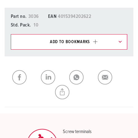
Part no.
3036
EAN
4015394202622
Std. Pack.
10
ADD TO BOOKMARKS
You can manage our products in various lists in the
shopping list / shopping basket area.
My list
(0)
ADD
CREATE A NEW LIST
Screw terminals