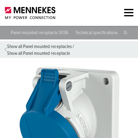
Panel mounted receptacle 3036
Technical specifications
Datashe
Show all Panel mounted receptacles
/
Show all Panel mounted receptacle