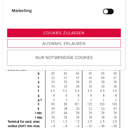
i
g
Marketing
u
n
g
COOKIES ZULASSEN
s
AUSWAHL ERLAUBEN
a
u
NUR NOTWENDIGE COOKIES
s
w
a
h
l