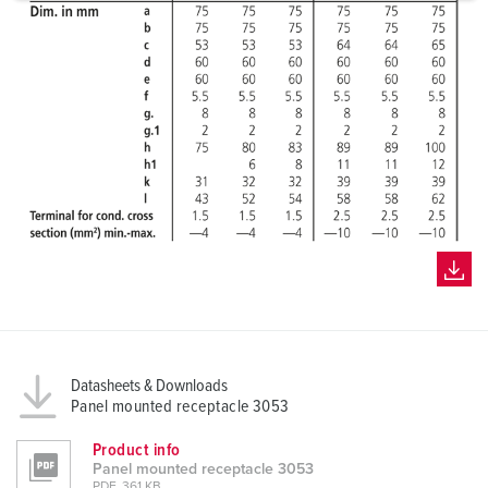
a
h
l
Datasheets & Downloads
Panel mounted receptacle 3053
Product info
Panel mounted receptacle 3053
PDF, 361 KB