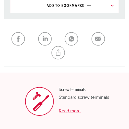
ADD TO BOOKMARKS
You can manage our products in various lists in the
shopping list / shopping basket area.
My list
(0)
ADD
CREATE A NEW LIST
Screw terminals
Standard screw terminals
Read more