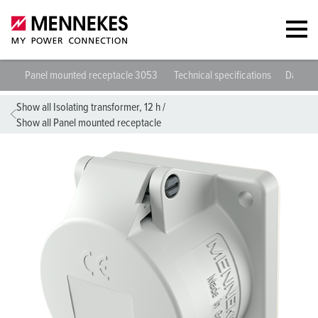
Panel mounted receptacle 3053
Technical specifications
Datashe
Show all Isolating transformer, 12 h
/
Show all Panel mounted receptacle