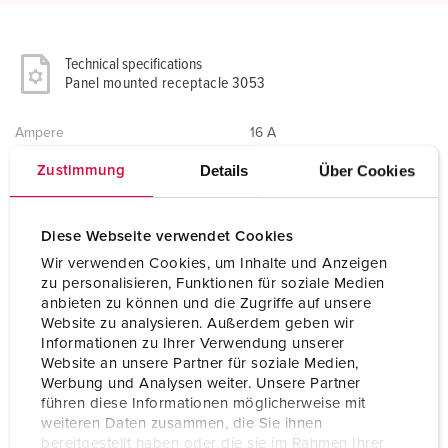
Technical specifications
Panel mounted receptacle 3053
Ampere
16 A
Details
Über Cookies
Zustimmung
Poles
3 p
Voltage
Isolating transformer
Diese Webseite verwendet Cookies
Clock position
12 h
Wir verwenden Cookies, um Inhalte und Anzeigen
zu personalisieren, Funktionen für soziale Medien
Connection technology
Screw terminals
anbieten zu können und die Zugriffe auf unsere
Website zu analysieren. Außerdem geben wir
Contact
standard
Informationen zu Ihrer Verwendung unserer
Website an unsere Partner für soziale Medien,
Protection type
IP44
Werbung und Analysen weiter. Unsere Partner
führen diese Informationen möglicherweise mit
Flange
75x75 mm
weiteren Daten zusammen, die Sie ihnen
bereitgestellt haben oder die sie im Rahmen Ihrer