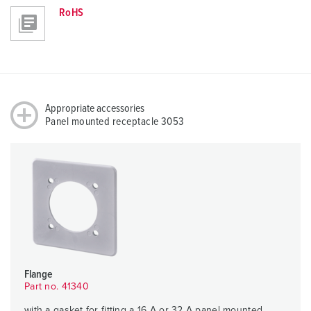
RoHS
Appropriate accessories
Panel mounted receptacle 3053
Flange
Part no. 41340
with a gasket for fitting a 16 A or 32 A panel mounted