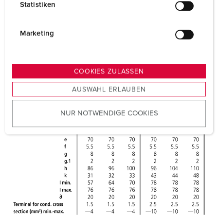
Statistiken
l
i
g
Marketing
u
n
g
COOKIES ZULASSEN
s
AUSWAHL ERLAUBEN
a
u
NUR NOTWENDIGE COOKIES
s
w
a
h
l