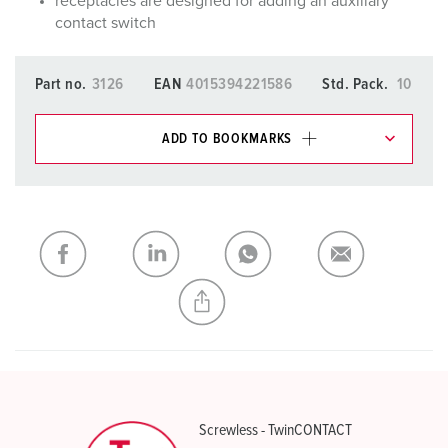
receptacles are designed for adding an auxiliary
contact switch
Part no.
3126
EAN
4015394221586
Std. Pack.
10
ADD TO BOOKMARKS
You can manage our products in various lists in the
shopping list / shopping basket area.
My list
(0)
ADD
CREATE A NEW LIST
Screwless - TwinCONTACT