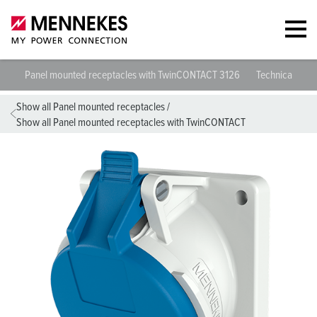
Panel mounted receptacles with TwinCONTACT 3126
Technical speci
Show all Panel mounted receptacles
/
Show all Panel mounted receptacles with TwinCONTACT