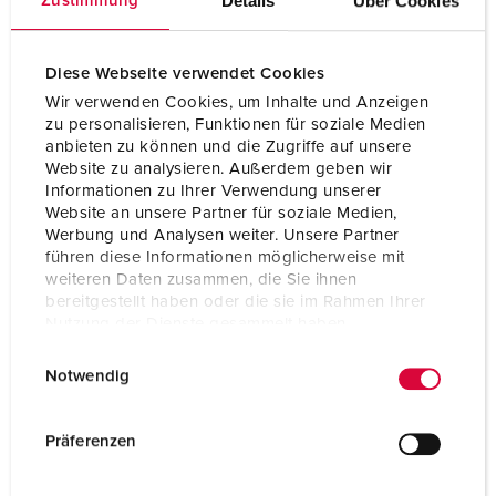
Details
Über Cookies
Zustimmung
Connection technology
Screwless - TwinCONTACT
Contact
standard
Diese Webseite verwendet Cookies
Protection type
IP44
Wir verwenden Cookies, um Inhalte und Anzeigen
zu personalisieren, Funktionen für soziale Medien
Flange
85x85 mm
anbieten zu können und die Zugriffe auf unsere
Website zu analysieren. Außerdem geben wir
Informationen zu Ihrer Verwendung unserer
Fixing hole
70x70 mm
Website an unsere Partner für soziale Medien,
Werbung und Analysen weiter. Unsere Partner
Inclination
20 °
führen diese Informationen möglicherweise mit
weiteren Daten zusammen, die Sie ihnen
Weight
200 g
bereitgestellt haben oder die sie im Rahmen Ihrer
Nutzung der Dienste gesammelt haben.
Certifications
VDE
EAC
E
Datenschutzerklärung
Impressum
CB Zertifikat
Notwendig
i
n
w
Präferenzen
i
l