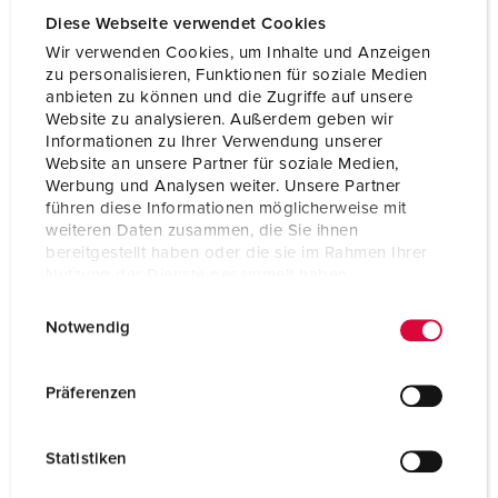
Contact
standard
Diese Webseite verwendet Cookies
Wir verwenden Cookies, um Inhalte und Anzeigen
Protection type
IP44
zu personalisieren, Funktionen für soziale Medien
anbieten zu können und die Zugriffe auf unsere
Flange
85x85 mm
Website zu analysieren. Außerdem geben wir
Informationen zu Ihrer Verwendung unserer
Fixing hole
70x70 mm
Website an unsere Partner für soziale Medien,
Werbung und Analysen weiter. Unsere Partner
Inclination
20 °
führen diese Informationen möglicherweise mit
weiteren Daten zusammen, die Sie ihnen
Weight
276 g
bereitgestellt haben oder die sie im Rahmen Ihrer
Nutzung der Dienste gesammelt haben.
Certifications
VDE
E
Datenschutzerklärung
Impressum
EAC
Notwendig
CQC
i
CB Zertifikat
n
w
Präferenzen
i
l
Statistiken
l
i