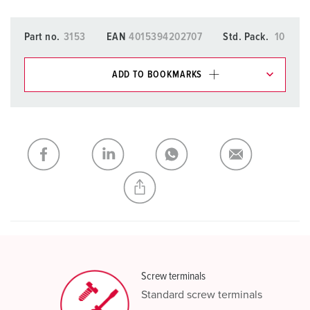
Part no.
3153
EAN
4015394202707
Std. Pack.
10
ADD TO BOOKMARKS
You can manage our products in various lists in the
shopping list / shopping basket area.
My list
(0)
ADD
CREATE A NEW LIST
Screw terminals
Standard screw terminals