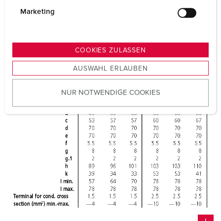
g
Marketing
u
n
g
COOKIES ZULASSEN
s
AUSWAHL ERLAUBEN
a
u
NUR NOTWENDIGE COOKIES
s
w
a
h
l