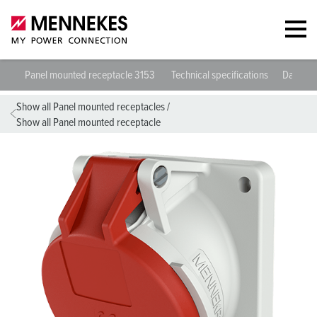
Panel mounted receptacle 3153
Technical specifications
Datashe
Show all Panel mounted receptacles
/
Show all Panel mounted receptacle