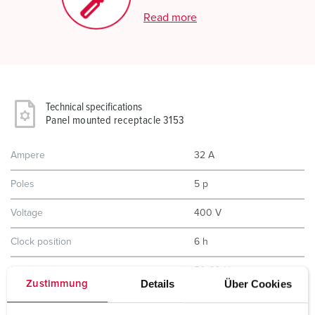
Read more
Technical specifications
Panel mounted receptacle 3153
Ampere
32 A
Poles
5 p
Voltage
400 V
Clock position
6 h
Hertz
50-60 Hz
Details
Über Cookies
Zustimmung
Connection technology
Screw terminals