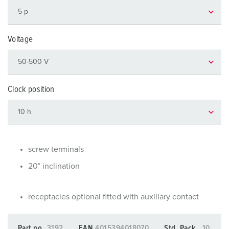
Voltage
Clock position
screw terminals
20° inclination
receptacles optional fitted with auxiliary contact
Part no.
3192
EAN
4015394018070
Std. Pack.
10