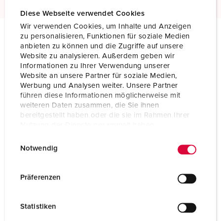
Diese Webseite verwendet Cookies
Wir verwenden Cookies, um Inhalte und Anzeigen
zu personalisieren, Funktionen für soziale Medien
anbieten zu können und die Zugriffe auf unsere
Technical specifications
Website zu analysieren. Außerdem geben wir
Panel mounted receptacle 3192
Informationen zu Ihrer Verwendung unserer
Website an unsere Partner für soziale Medien,
Ampere
32 A
Werbung und Analysen weiter. Unsere Partner
führen diese Informationen möglicherweise mit
Poles
5 p
weiteren Daten zusammen, die Sie ihnen
bereitgestellt haben oder die sie im Rahmen Ihrer
Voltage
50-500 V
Nutzung der Dienste gesammelt haben.
E
Datenschutzerklärung
Impressum
Clock position
10 h
Notwendig
i
Hertz
100-300 Hz
n
w
Präferenzen
Connection technology
Screw terminals
i
l
Contact
standard
Statistiken
l