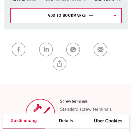
ADD TO BOOKMARKS
You can manage our products in various lists in the
shopping list / shopping basket area.
My list
(0)
ADD
CREATE A NEW LIST
Screw terminals
Standard screw terminals
Details
Über Cookies
Zustimmung
Read more