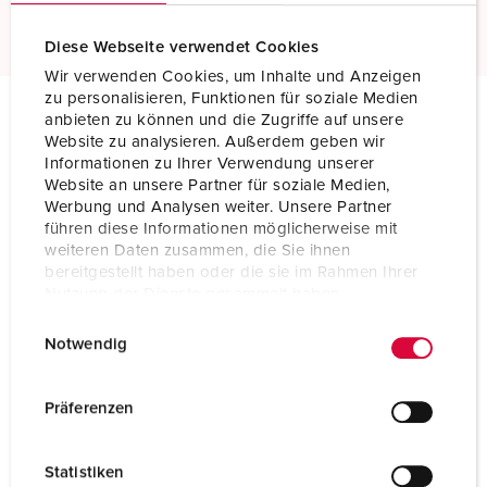
Read more
Diese Webseite verwendet Cookies
Wir verwenden Cookies, um Inhalte und Anzeigen
zu personalisieren, Funktionen für soziale Medien
anbieten zu können und die Zugriffe auf unsere
Technical specifications
Website zu analysieren. Außerdem geben wir
Panel mounted receptacle 3197
Informationen zu Ihrer Verwendung unserer
Website an unsere Partner für soziale Medien,
Werbung und Analysen weiter. Unsere Partner
Ampere
32 A
führen diese Informationen möglicherweise mit
weiteren Daten zusammen, die Sie ihnen
Poles
3 p
bereitgestellt haben oder die sie im Rahmen Ihrer
Nutzung der Dienste gesammelt haben.
Voltage
110 V
E
Datenschutzerklärung
Impressum
Notwendig
Clock position
4 h
i
n
Hertz
50-60 Hz
w
Präferenzen
i
Connection technology
Screw terminals
l
Statistiken
l
Contact
standard