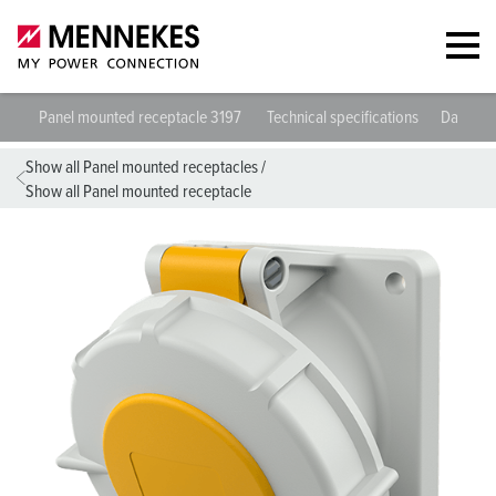
Panel mounted receptacle 3197
Technical specifications
Datashe
Show all Panel mounted receptacles
/
Show all Panel mounted receptacle