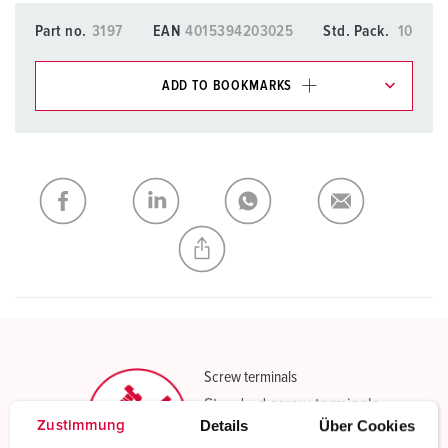
Part no.
3197
EAN
4015394203025
Std. Pack.
10
ADD TO BOOKMARKS
You can manage our products in various lists in the
shopping list / shopping basket area.
My list
(0)
ADD
CREATE A NEW LIST
Screw terminals
Standard screw terminals
Details
Über Cookies
Zustimmung