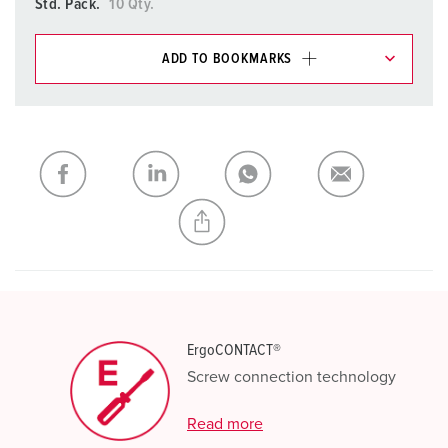
Std. Pack.
10 Qty.
ADD TO BOOKMARKS
You can manage our products in various lists in the
shopping list / shopping basket area.
My list
(0)
ADD
CREATE A NEW LIST
ErgoCONTACT®
Screw connection technology
Read more