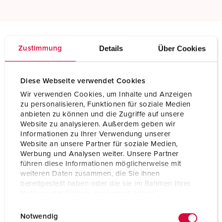
Details
Über Cookies
Zustimmung
Technical specifications
Plug PowerTOP® Plus 3247
Diese Webseite verwendet Cookies
Ampere
32 A
Wir verwenden Cookies, um Inhalte und Anzeigen
zu personalisieren, Funktionen für soziale Medien
Poles
5 p
anbieten zu können und die Zugriffe auf unsere
Website zu analysieren. Außerdem geben wir
Voltage
400 V
Informationen zu Ihrer Verwendung unserer
Website an unsere Partner für soziale Medien,
Clock position
6 h
Werbung und Analysen weiter. Unsere Partner
führen diese Informationen möglicherweise mit
Hertz
50-60 Hz
weiteren Daten zusammen, die Sie ihnen
bereitgestellt haben oder die sie im Rahmen Ihrer
Connection technology
Screw terminals, ErgoCONTACT
Nutzung der Dienste gesammelt haben.
Contact
standard
E
Datenschutzerklärung
Impressum
Notwendig
i