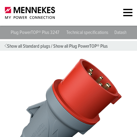
Plug PowerTOP® Plus 3247
Technical specifications
Datasheets 
Show all Standard plugs
/
Show all Plug PowerTOP® Plus