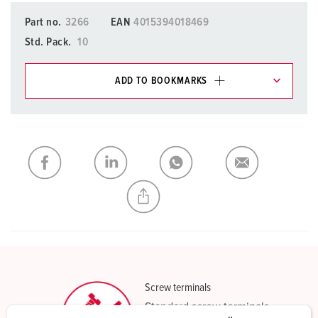
Part no.
3266
EAN
4015394018469
Std. Pack.
10
ADD TO BOOKMARKS
You can manage our products in various lists in the
shopping list / shopping basket area.
My list
(0)
ADD
CREATE A NEW LIST
Screw terminals
Standard screw terminals