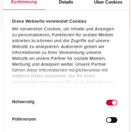
Details
Über Cookies
Zustimmung
Read more
Diese Webseite verwendet Cookies
Wir verwenden Cookies, um Inhalte und Anzeigen
zu personalisieren, Funktionen für soziale Medien
anbieten zu können und die Zugriffe auf unsere
Technical specifications
Website zu analysieren. Außerdem geben wir
Angled plug 3266
Informationen zu Ihrer Verwendung unserer
Website an unsere Partner für soziale Medien,
Werbung und Analysen weiter. Unsere Partner
Ampere
32 A
führen diese Informationen möglicherweise mit
weiteren Daten zusammen, die Sie ihnen
Poles
5 p
bereitgestellt haben oder die sie im Rahmen Ihrer
Nutzung der Dienste gesammelt haben.
Voltage
400 V
E
Datenschutzerklärung
Impressum
Notwendig
Clock position
6 h
i
n
Hertz
50-60 Hz
w
Präferenzen
i
Connection technology
Screw terminals