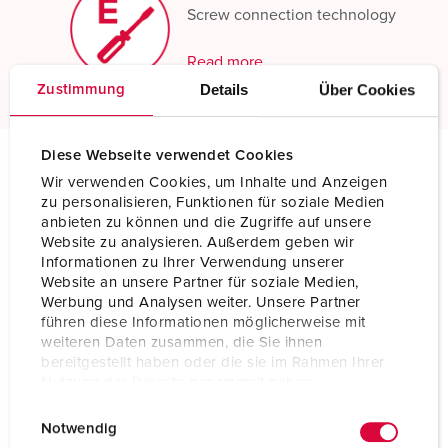
Screw connection technology
Read more
Details
Über Cookies
Zustimmung
Diese Webseite verwendet Cookies
Wir verwenden Cookies, um Inhalte und Anzeigen
Technical specifications
zu personalisieren, Funktionen für soziale Medien
Connector PowerTOP® Plus with ErgoCONTACT 3402
anbieten zu können und die Zugriffe auf unsere
Website zu analysieren. Außerdem geben wir
Ampere
16 A
Informationen zu Ihrer Verwendung unserer
Website an unsere Partner für soziale Medien,
Poles
3 p
Werbung und Analysen weiter. Unsere Partner
führen diese Informationen möglicherweise mit
Voltage
230 V
weiteren Daten zusammen, die Sie ihnen
bereitgestellt haben oder die sie im Rahmen Ihrer
Clock position
6 h
Nutzung der Dienste gesammelt haben.
E
Datenschutzerklärung
Impressum
Hertz
50-60 Hz
Notwendig
i