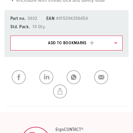
enclosure with thread lock and safety slide
Part no.
3402
EAN
4015394296454
Std. Pack.
10 Qty.
ADD TO BOOKMARKS
You can manage our products in various lists in the
shopping list / shopping basket area.
My list
(0)
ADD
CREATE A NEW LIST
ErgoCONTACT®