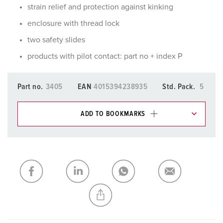
strain relief and protection against kinking
enclosure with thread lock
two safety slides
products with pilot contact: part no + index P
Part no.
3405
EAN
4015394238935
Std. Pack.
5
ADD TO BOOKMARKS
You can manage our products in various lists in the
shopping list / shopping basket area.
My list
(0)
ADD
CREATE A NEW LIST