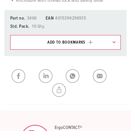
enclosure with thread lock and safety slide
Part no.
3406
EAN
4015394296515
Std. Pack.
10 Qty.
ADD TO BOOKMARKS
You can manage our products in various lists in the
shopping list / shopping basket area.
My list
(0)
ADD
CREATE A NEW LIST
ErgoCONTACT®