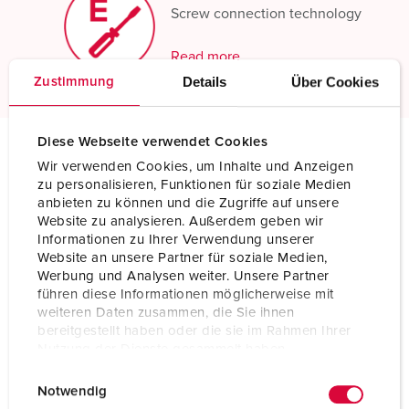
Screw connection technology
Read more
Details
Über Cookies
Zustimmung
Diese Webseite verwendet Cookies
Wir verwenden Cookies, um Inhalte und Anzeigen
Technical specifications
zu personalisieren, Funktionen für soziale Medien
Connector PowerTOP® Plus with ErgoCONTACT 3406
anbieten zu können und die Zugriffe auf unsere
Website zu analysieren. Außerdem geben wir
Ampere
16 A
Informationen zu Ihrer Verwendung unserer
Website an unsere Partner für soziale Medien,
Poles
4 p
Werbung und Analysen weiter. Unsere Partner
führen diese Informationen möglicherweise mit
Voltage
400 V
weiteren Daten zusammen, die Sie ihnen
bereitgestellt haben oder die sie im Rahmen Ihrer
Clock position
6 h
Nutzung der Dienste gesammelt haben.
E
Datenschutzerklärung
Impressum
Hertz
50-60 Hz
Notwendig
i