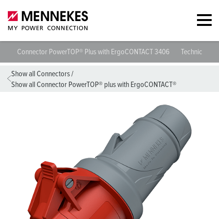
Connector PowerTOP® Plus with ErgoCONTACT 3406
Technical spe
Show all Connectors
/
Show all Connector PowerTOP® plus with ErgoCONTACT®