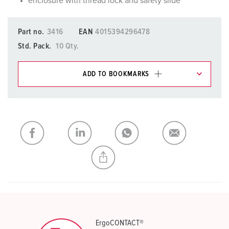
enclosure with thread lock and safety slide
Part no.
3416
EAN
4015394296478
Std. Pack.
10 Qty.
ADD TO BOOKMARKS
You can manage our products in various lists in the
shopping list / shopping basket area.
My list
(0)
ADD
CREATE A NEW LIST
ErgoCONTACT®