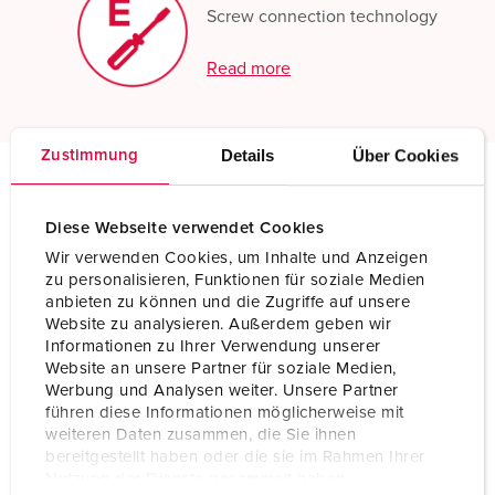
Screw connection technology
Read more
Details
Über Cookies
Zustimmung
Technical specifications
Diese Webseite verwendet Cookies
Connector PowerTOP® Plus with ErgoCONTACT 3416
Wir verwenden Cookies, um Inhalte und Anzeigen
zu personalisieren, Funktionen für soziale Medien
Ampere
32 A
anbieten zu können und die Zugriffe auf unsere
Website zu analysieren. Außerdem geben wir
Poles
5 p
Informationen zu Ihrer Verwendung unserer
Website an unsere Partner für soziale Medien,
Voltage
400 V
Werbung und Analysen weiter. Unsere Partner
führen diese Informationen möglicherweise mit
Clock position
6 h
weiteren Daten zusammen, die Sie ihnen
bereitgestellt haben oder die sie im Rahmen Ihrer
Hertz
50-60 Hz
Nutzung der Dienste gesammelt haben.