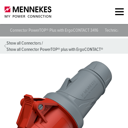
Connector PowerTOP® Plus with ErgoCONTACT 3416
Technical spec
Show all Connectors
/
Show all Connector PowerTOP® plus with ErgoCONTACT®