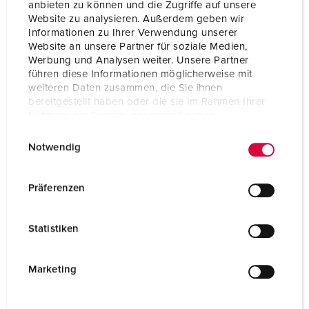
anbieten zu können und die Zugriffe auf unsere
Flange
75x75 mm
Website zu analysieren. Außerdem geben wir
Informationen zu Ihrer Verwendung unserer
Fixing hole
60x60 mm
Website an unsere Partner für soziale Medien,
Werbung und Analysen weiter. Unsere Partner
Weight
227 g
führen diese Informationen möglicherweise mit
weiteren Daten zusammen, die Sie ihnen
Certifications
VDE
bereitgestellt haben oder die sie im Rahmen Ihrer
EAC
Nutzung der Dienste gesammelt haben.
CQC
CB Zertifikat
E
Datenschutzerklärung
Impressum
Notwendig
i
n
w
Präferenzen
i
l
Statistiken
l
i
g
Marketing
u
n