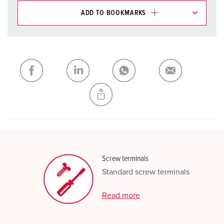
ADD TO BOOKMARKS
You can manage our products in various lists in the
shopping list / shopping basket area.
My list
(0)
ADD
CREATE A NEW LIST
Screw terminals
Standard screw terminals
Read more