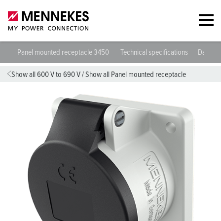
Panel mounted receptacle 3450
Technical specifications
Datashe
Show all 600 V to 690 V
/
Show all Panel mounted receptacle