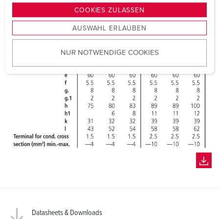
g
COOKIES ZULASSEN
s
AUSWAHL ERLAUBEN
a
u
NUR NOTWENDIGE COOKIES
s
w
a
h
l
Datasheets & Downloads