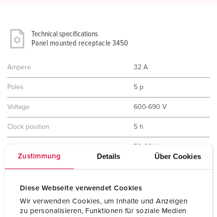
Technical specifications
Panel mounted receptacle 3450
Ampere
32 A
Poles
5 p
Voltage
600-690 V
Clock position
5 h
Hertz
50-60 Hz
Details
Über Cookies
Zustimmung
Connection technology
Screw terminals
Contact
standard
Diese Webseite verwendet Cookies
Wir verwenden Cookies, um Inhalte und Anzeigen
Protection type
IP44
zu personalisieren, Funktionen für soziale Medien