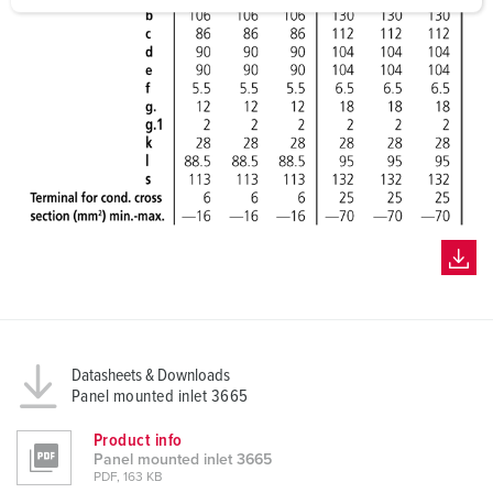
a
h
l
Datasheets & Downloads
Panel mounted inlet 3665
Product info
Panel mounted inlet 3665
PDF, 163 KB