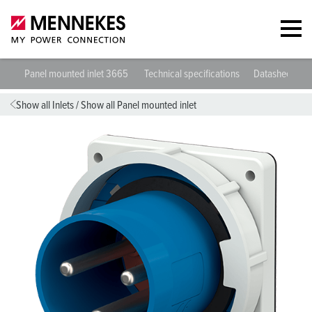
Panel mounted inlet 3665
Technical specifications
Datasheets &
Show all Inlets
/
Show all Panel mounted inlet