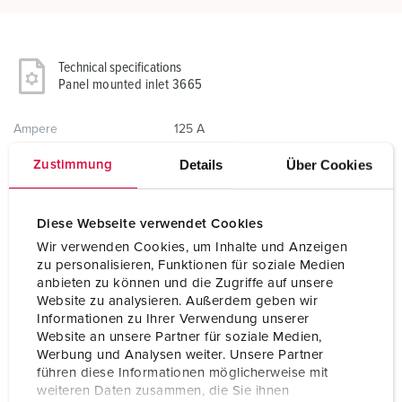
Technical specifications
Panel mounted inlet 3665
Ampere
125 A
Details
Über Cookies
Zustimmung
Poles
3 p
Voltage
230 V
Diese Webseite verwendet Cookies
Clock position
6 h
Wir verwenden Cookies, um Inhalte und Anzeigen
zu personalisieren, Funktionen für soziale Medien
Hertz
50-60 Hz
anbieten zu können und die Zugriffe auf unsere
Website zu analysieren. Außerdem geben wir
Connection technology
Screw terminals
Informationen zu Ihrer Verwendung unserer
Website an unsere Partner für soziale Medien,
Contact
highly heat resistant contact carrier
Werbung und Analysen weiter. Unsere Partner
nickel plated contacts
führen diese Informationen möglicherweise mit
weiteren Daten zusammen, die Sie ihnen