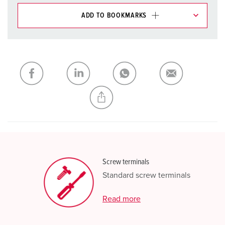
ADD TO BOOKMARKS
You can manage our products in various lists in the
shopping list / shopping basket area.
My list
(0)
ADD
CREATE A NEW LIST
Screw terminals
Standard screw terminals
Read more